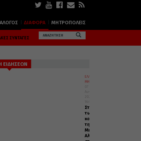
ΙΑΛΟΓΟΣ
ΔΙΑΦΟΡΑ
ΜΗΤΡΟΠΟΛΕΙΣ
ΚΕΣ ΣΥΝΤΑΓΕΣ
Η ΕΙΔΗΣΕΩΝ
ΕΛΛΑΔΑ
ΜΗΤΡΟΠΟΛΕΙΣ
07
Αυγούστου
2026
16:45
Στελέχη
των
κατασκηνώσεων
της
Μητροπόλεως
Αλεξανδρουπόλεως