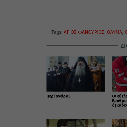
Tags:
ΑΓΙΟΣ ΦΑΝΟΥΡΙΟΣ
,
ΘΑΥΜΑ
,
ΔΙ
Περί ονείρου
Οι εθελ
Ερυθρο
δεκάδες
ζώα στα
Αττικής