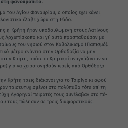
νωστή φανουρόπιτα.
ομα του Αγίου Φανουρίου, ο οποίος έχει κάνει
κλονιστικά έλαβε χώρα στη Ρόδο.
 της η Κρήτη ήταν υποδουλωμένη στους Λατίνους
τους Αρ­χιεπίσκοπο και γι’ αυτό προσπαθούσαν με
οίκους του νησιού στον Καθολικισμό (Παπισμό).
στι­κό μέτρο ενάντια στην Ορθοδοξία να μην
ς στην Κρήτη, οπότε οι Κρητικοί αναγκάζονταν να
ρα) για να χειροτονηθούν ιερείς από Ορθόδοξο
ην Κρήτη τρεις διάκονοι για το Τσιρίγο κι αφού
εφαν τρισευτυχισμένοι στο πολύπαθο τότε απ’ τη
τύχη Αγαρηνοί πειρατές τους συνέλαβαν στο πέ­
που τους πώλησαν σε τρεις διαφορετικούς