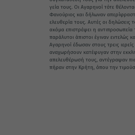
γεία τους. Οι Αγαρηνοί τότε θέλοντ
Φανούριος και δήλωναν απερίφραστα
ελευ­θερία τους. Αυτές οι δηλώσεις 
ακόμα επιστρέψει η αντιπροσωπεία τ
παράλυτοι άπιστοι έγιναν εντελώς κ
Αγαρηνοί έδωσαν στους τρεις ιερείς 
αναχωρή­σουν κατέφυγαν στην εκκλη
απελευθέ­ρωσή τους, αντέγραψαν πι
πήραν στην Κρήτη, όπου την τιμούσα