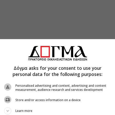
ρή­νητη κι όμως μια γλυκειά προσμονή ήλθε να
Μάθα­νε πως στη Ρόδο ο Άγιος Φανούριος
αν τις ελ­πίδες τους κι ολοένα προσεύχονταν και
χωριστά, για να τους λυτρώσει απ’ την σκληρή
Δόγμα asks for your consent to use your
. Ζήτησε, λοιπόν, ο κάθε ιερέας, χωρίς να
personal data for the following purposes:
αφέν­τη του, να του δώσει άδεια να μεταβεί στην
κόνα του Αγίου Φανουρίου. Πήρανε κι οι τρεις
Personalised advertising and content, advertising and content
σαν μ’ ευ­λάβεια την εικόνα του Αγίου βρέχοντας
measurement, audience research and services development
 σαν προ­σεύχονταν και με όλη τη δύναμη της
Store and/or access information on a device
 Φανούριο να μεσολαβήσει για να γλυτώσουν πια
Learn more