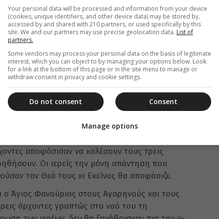
­σμένοι απ’ τον πόνο τους, ο Άγιος Φανού­ριος
Your personal data will be processed and information from your device
ρεις αφέντες τους και τους διέταξε να ελευ­
(cookies, unique identifiers, and other device data) may be stored by,
accessed by and shared with 210 partners, or used specifically by this
, δια­φορετικά θα τους τιμωρούσε σκληρά. Οι
site. We and our partners may use precise geolocation data.
List of
partners.
ν επέμ­βαση του Αγίου σαν κάποια μαγεία, γι’
ς κι άρ­χισαν να τους βασανίζουν με χειρότερο
Some vendors may process your personal data on the basis of legitimate
interest, which you can object to by managing your options below. Look
ς Φανούριος επενέβη πιο αποτελεσματικά, έλυσε
for a link at the bottom of this page or in the site menu to manage or
withdraw consent in privacy and cookie settings.
 και τους υ­ποσχέθηκε, πως θα τους ελευθέρωνε
 Φανερώ­θηκε και πάλι στους Αγαρηνούς και τους
Do not consent
Consent
ελευθέρωναν το πρωί τους ιερείς, θα μεταχειρι­
άλλο πρωί οι Αγαρηνοί αισθάνθησαν την τιμωρία,
Manage options
ο κορμί τους έμεινε παράλυτο. Έτσι
ν τους συγγενείς τους, για να συζητήσουν το
ρχοντες αποφάσισαν να καλέσουν τους τρεις
οηθήσουν. Οι ιερείς την μόνη απάντηση που
ούσαν τον Θεό τους κι Εκείνος θα αποφάσιζε.
ι ο Άγιος Φανούριος στους Αγαρηνούς και τους
τρεις άρχοντες γραπτώς στο ναό του τη
ρωση των ιερέων, δεν θα ξανάβρισκαν πια την υ­