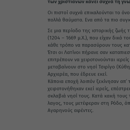
των χριστιανών κά­νει συχνά τη γ
Οι πιστοί συχνά επικαλούνται το όν
πολλά θαύματα. Ενα από τα πιο συγ
Σε μια περίοδο της ιστορικής ζωής
(1204 – 1669 μ.Χ.), που είχαν δικό 
κάθε τρόπο να παρασύρουν τους κατ
Έτσι οι Λατίνοι πήρανε σαν καταπιε
επιτρέπουν να χειροτονούνται ιερεί
μεταβαίνουν στο νησί Τσιρίγο (Κύθη
Αρχιερέα, που έδρευε εκεί.
Κάποια εποχή λοιπόν ξεκίνησαν απ’ τ
χειροτονήθηκαν εκεί ιερείς, επέστρ
σκλαβιά νησί τους. Κατά κακή τους 
λαγος, τους μετέφεραν στη Ρόδο, ό
Αγαρηνούς αφέντες.