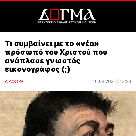
Τι συμβαίνει με το «νέο»
πρόσωπό του Χριστού που
ανάπλασε γνωστός
εικονογράφος (;)
ΔΙΑΦΟΡΑ
10.04.2025 | 13:23