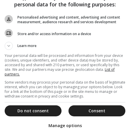
personal data for the following purposes:
Personalised advertising and content, advertising and content
measurement, audience research and services development
17 Οκτωβρίου 2019
Store and/or access information on a device
Αυτό είναι το «νέο» πρόσωπό του
Learn more
Χριστού!
Your personal data will be processed and information from your device
Το πρόσωπο του Χριστού κατάφερε να «αναπλάσει»
(cookies, unique identifiers, and other device data) may be stored by,
ένας εικονογράφος ιατρικών εγχειριδίων. Το πορτραίτο
accessed by and shared with 210 partners, or used specifically by this
που δημιούργησε απέχει πολύ από την...
site. We and our partners may use precise geolocation data.
List of
partners.
Some vendors may process your personal data on the basis of legitimate
interest, which you can object to by managing your options below. Look
for a link at the bottom of this page or in the site menu to manage or
withdraw consent in privacy and cookie settings.
01 Απριλίου 2019
Ξεχάστε το πρόσωπο του Χριστού
Do not consent
Consent
που ξέρατε- Αυτό είναι το “νέο”
πρόσωπό του!
Manage options
Το πρόσωπο του Χριστού κατάφερε να «αναπλάσει»