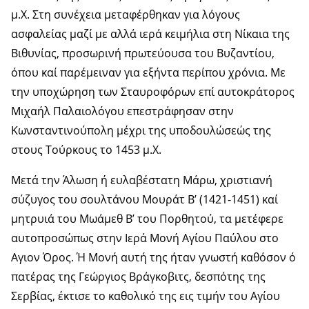
μ.Χ. Στη συνέχεια μεταφέρθηκαν για λόγους
ασφαλείας μαζί με αλλά ιερά κειμήλια στη Νίκαια της
Βιθυνίας, προσωρινή πρωτεύουσα του Βυζαντίου,
όπου καί παρέμειναν για εξήντα περίπου χρόνια. Με
την υποχώρηση των Σταυροφόρων επί αυτοκράτορος
Μιχαήλ Παλαιολόγου επεστράφησαν στην
Κωνσταντινούπολη μέχρι της υποδουλώσεώς της
στους Τούρκους το 1453 μ.Χ.
Μετά την Άλωση ή ευλαβέστατη Μάρω, χριστιανή
σύζυγος του σουλτάνου Μουράτ Β’ (1421-1451) καί
μητρυιά του Μωάμεθ Β’ του Πορθητού, τα μετέφερε
αυτοπροσώπως στην Ιερά Μονή Αγίου Παύλου στο
Αγιον Όρος. Ή Μονή αυτή της ήταν γνωστή καθόσον ό
πατέρας της Γεώργιος Βράγκοβιτς, δεσπότης της
Σερβίας, έκτισε το καθολικό της εις τιμήν του Αγίου