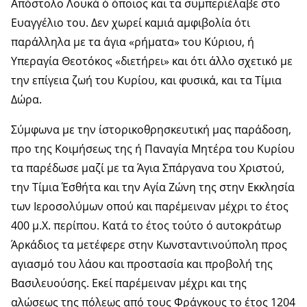
Απόστολο Λουκά ό όποιος και τα συμπεριέλαβε στο
Ευαγγέλιο του. Δεν χωρεί καμιά αμφιβολία ότι
παράλληλα με τα άγια «ρήματα» του Κύριου, ή
Υπεραγία Θεοτόκος «διετήρει» και ότι άλλο σχετικό με
την επίγεια ζωή του Κυρίου, και φυσικά, και τα Τίμια
Δώρα.
Σύμφωνα με την ίστορικοθρησκευτική μας παράδοση,
προ της Κοιμήσεως της ή Παναγία Μητέρα του Κυρίου
τα παρέδωσε μαζί με τα Άγια Σπάργανα του Χριστού,
την Τίμια Έσθήτα και την Αγία Ζώνη της στην Εκκλησία
των Ιεροσολύμων οπού και παρέμειναν μέχρι το έτος
400 μ.Χ. περίπου. Κατά το έτος τούτο ό αυτοκράτωρ
Άρκάδιος τα μετέφερε στην Κωνσταντινούπολη προς
αγιασμό του λάου και προστασία και προβολή της
Βασιλευούσης. Εκεί παρέμειναν μέχρι και της
αλώσεως της πόλεως από τους Φράγκους το έτος 1204