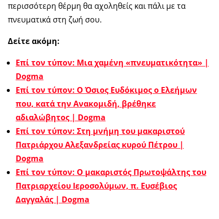
περισσότερη θέρμη θα αχοληθείς και πάλι με τα
πνευματικά στη ζωή σου.
Δείτε ακόμη:
Επί τον τύπον: Μια χαμένη «πνευματικότητα» |
Dogma
Επί τον τύπον: Ο Όσιος Ευδόκιμος ο Ελεήμων
που, κατά την Ανακομιδή, βρέθηκε
αδιαλώβητος | Dogma
Επί τον τύπον: Στη μνήμη του μακαριστού
Πατριάρχου Αλεξανδρείας κυρού Πέτρου |
Dogma
Επί τον τύπον: Ο μακαριστός Πρωτοψάλτης του
Πατριαρχείου Ιεροσολύμων, π. Ευσέβιος
Δαγγαλάς | Dogma