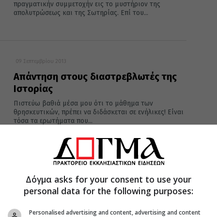
πραγματικήν συμμετοχήν εις το μυστήριον της
απολυτρώσεως και της Σωτηρίας. Επί του...
09 Σεπτεμβρίου 2013
Απάντηση στους διαστρεβλωτές της
Ιστορίας
Πιστεύω βαθιά μέσα μου ότι το μάθημα των
θρησκευτικών, πρέπει να διδάσκεται σε ενήλικες! Είναι
τόσα τα ερωτήματα που...
09 Σεπτεμβρίου 2013
Δόγμα asks for your consent to use your
«Μάθημα για όλους, ομοδόξους και
personal data for the following purposes:
ετεροδόξους»
Το μάθημα των Θρησκευτικών δεν απευθύνεται σε
Personalised advertising and content, advertising and content