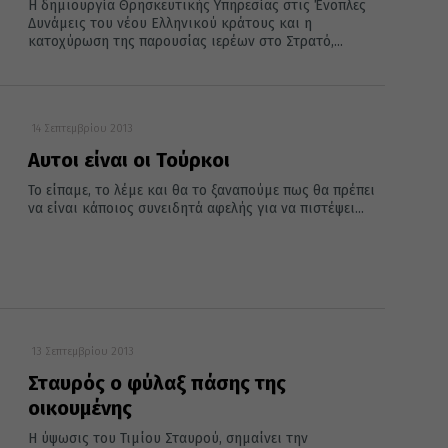
Η δημιουργία Θρησκευτικής Υπηρεσίας στις Ένοπλες
Δυνάμεις του νέου Ελληνικού κράτους και η
κατοχύρωση της παρουσίας ιερέων στο Στρατό,...
14 Σεπτεμβρίου 2013
Αυτοι είναι οι Τούρκοι
Το είπαμε, το λέμε και θα το ξαναπούμε πως θα πρέπει
να είναι κάποιος συνειδητά αφελής για να πιστέψει...
13 Σεπτεμβρίου 2013
Σταυρός ο φύλαξ πάσης της
οικουμένης
Η ύψωσις του Τιμίου Σταυρού, σημαίνει την