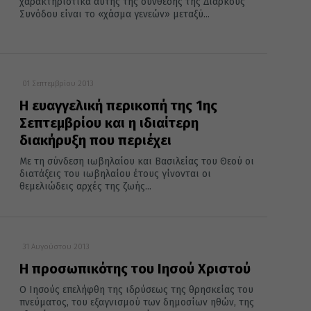
χαρακτηριστικά αυτής της σύνθεσης της Διαρκούς
Συνόδου είναι το «χάσμα γενεών» μεταξύ...
01 Σεπτεμβρίου 2013
Η ευαγγελική περικοπή της 1ης
Σεπτεμβρίου και η ιδιαίτερη
διακήρυξη που περιέχει
Με τη σύνδεση ιωβηλαίου και Βασιλείας του Θεού οι
διατάξεις του ιωβηλαίου έτους γίνονται οι
θεμελιώδεις αρχές της ζωής...
31 Αυγούστου 2013
Η πρoσωπικότης του Ιησού Χριστού
Ο Ιησούς επελήφθη της ιδρύσεως της θρησκείας του
πνεύματος, του εξαγνισμού των δημοσίων ηθών, της