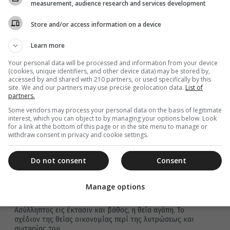
θρήσκους αποκλειστικά, ούτε σε χριστιανούς ειδικά.
measurement, audience research and services development
Αφορά καθέναν πολίτη αυτής της χώρας...
Store and/or access information on a device
Learn more
Your personal data will be processed and information from your device
08 Σεπτεμβρίου 2013
(cookies, unique identifiers, and other device data) may be stored by,
Η Αυτονομία της Ορθόδοξης
accessed by and shared with 210 partners, or used specifically by this
site. We and our partners may use precise geolocation data.
List of
Εκκλησίας της Εσθονιας
partners.
Είναι αλήθεια, ότι όταν η Εσθονία ανέκτησε την
Some vendors may process your personal data on the basis of legitimate
ανεξαρτησία της, το 1991, αυτό που απέμενε ακόμα
interest, which you can object to by managing your options below. Look
for a link at the bottom of this page or in the site menu to manage or
ήταν να συνειδητοποιήσει...
withdraw consent in privacy and cookie settings.
Do not consent
Consent
07 Σεπτεμβρίου 2013
Manage options
Η δική μας αυτογνωσία
Ασύλληπτος εις έκτασιν και βάθος, η θεία αγάπη. Το
σχέδιον της θείας οικονομίας περί της λυτρώσεως και
σωτηρίας του...