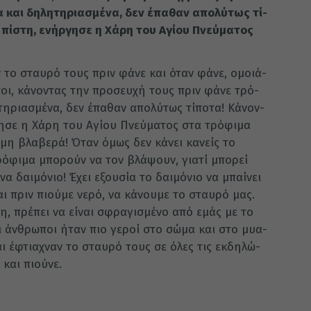
 και δη­λη­τη­ρια­σμέ­να, δεν έπα­θαν απο­λύ­τως τί­
πί­στη, ενήρ­γη­σε η Χάρη του Αγί­ου Πνεύ­μα­τος
ουν το σταυ­ρό τους πριν φάνε και όταν φάνε, ομοιά­
οι, κά­νον­τας την προ­σευ­χή τους πριν φάνε τρό­
η­ρια­σμέ­να, δεν έπα­θαν απο­λύ­τως τί­πο­τα! Κά­νον­
η­σε η Χάρη του Αγί­ου Πνεύ­μα­τος στα τρό­φι­μα
 μη βλα­βε­ρά! Όταν όμως δεν κά­νει κα­νείς το
­φι­μα μπο­ρούν να τον βλά­ψουν, για­τί μπο­ρεί
 δαι­μό­νιο! Έχει εξου­σία το δαι­μό­νιο να μπαί­νει
αι πριν πιού­με νερό, να κά­νου­με το σταυ­ρό μας.
ση, πρέ­πει να εί­ναι σφρα­γι­σμέ­νο από εμάς με το
 οι άν­θρω­ποι ήταν πιο γε­ροί στο σώμα και στο μυα­
 και έφτια­χναν το σταυ­ρό τους σε όλες τις εκ­δη­λώ­
 και πιού­νε.