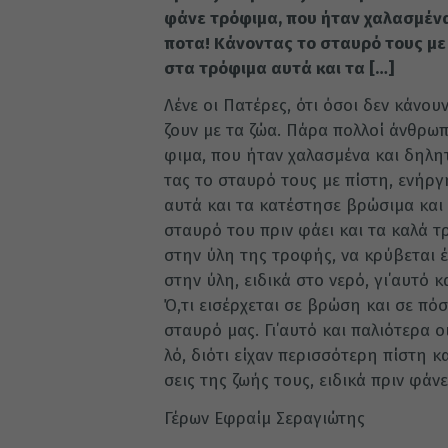
φάνε τρό­φι­μα, που ήταν χα­λα­σμέ­να
πο­τα! Κά­νον­τας το σταυ­ρό τους με 
στα τρό­φι­μα αυτά και τα […]
Λένε οι Πα­τέ­ρες, ότι όσοι δεν κά­ν
ζουν με τα ζώα. Πάρα πολ­λοί άν­θρω­π
φι­μα, που ήταν χα­λα­σμέ­να και δη­λη­τ
τας το σταυ­ρό τους με πί­στη, ενήρ­γ
αυτά και τα κα­τέ­στη­σε βρώ­σι­μα και
σταυ­ρό του πριν φάει και τα καλά τρό
στην ύλη της τρο­φής, να κρύ­βε­ται ένα
στην ύλη, ει­δι­κά στο νερό, γι΄αυτό κ
Ό,τι ει­σέρ­χε­ται σε βρώ­ση και σε πό
σταυ­ρό μας. Γι΄αυτό και πα­λιό­τε­ρα
λό, διό­τι εί­χαν πε­ρισ­σό­τε­ρη πί­στη
σεις της ζωής τους, ει­δι­κά πριν φάνε
Γέρων Εφραίμ Σεραγιώτης