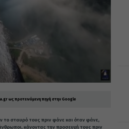
.gr ως προτεινόμενη πηγή στην Google
ουν το σταυ­ρό τους πριν φάνε και όταν φάνε,
ν­θρω­ποι, κά­νον­τας την προ­σευ­χή τους πριν