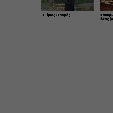
Ο Τίμιος Σταυρός
Η ακύρ
ιδέας (Α