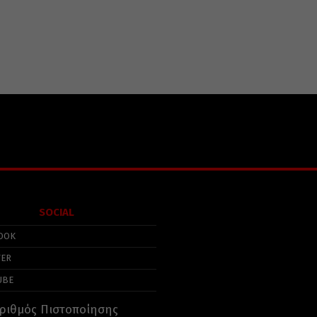
SOCIAL
OOK
TER
UBE
ριθμός Πιστοποίησης