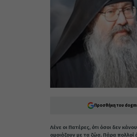
Προσθήκη του dogma
Λένε οι Πα­τέ­ρες, ότι όσοι δεν κά­ν
ομοιά­ζουν με τα ζώα. Πάρα πολ­λοί ά