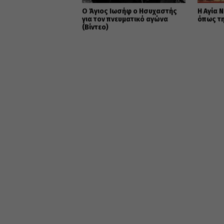
Ο Άγιος Ιωσήφ ο Ησυχαστής
Η Αγία 
για τον πνευματικό αγώνα
όπως τη
(Βίντεο)