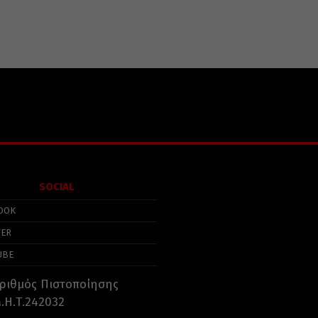
SOCIAL
OOK
TER
UBE
ριθμός Πιστοποίησης
.Η.Τ.242032