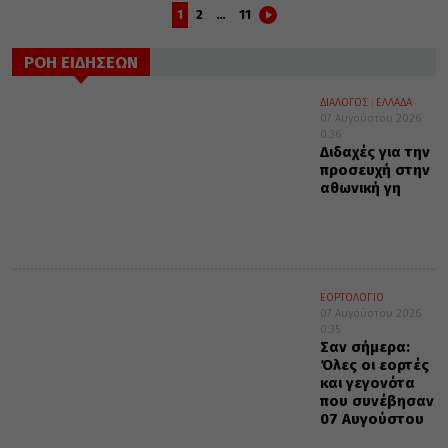
1
2
…
11
ΡΟΗ ΕΙΔΗΣΕΩΝ
ΔΙΑΛΟΓΟΣ
ΕΛΛΑΔΑ
07 Αυγούστου 2026
0:36
Διδαχές για την
προσευχή στην
αθωνική γη
ΕΟΡΤΟΛΟΓΙΟ
07 Αυγούστου 2026
0:35
Σαν σήμερα:
Όλες οι εορτές
και γεγονότα
που συνέβησαν
07 Αυγούστου