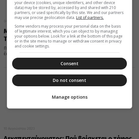
your device (cookies, unique identifiers, and other device
data) may be stored by, accessed by and shared with 210
partners, or used specifically by this site. We and our partners
may use precise geolocation data.
List of partners.
04 Μαΐου 2024
Some vendors may process your personal data on the basis
Μεγάλο Σάββατο: Επισκεφθείτε τον Πανάγιο
of legitimate interest, which you can object to by managing
your options below. Look for a link at the bottom of this page
Τάφο από την οθόνη του υπολογιστή σας!
or in the site menu to manage or withdraw consent in privacy
and cookie settings.
Πως είναι άραγε ο Πανάγιος Τάφος; Θα θέλατε να ακολουθήσετε,
έστω και εικονικά τα βήματα του Ιησού;
Consent
Do not consent
Manage options
10 Αυγούστου 2023
Δεκαπενταύγουστος: Πού βρίσκεται ο τάφος