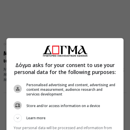
04 Μαΐου 2024
Μ. Σάββατο – Άγιο Φως: Μια μοναδική
ιστορική μελέτη
Δόγμα asks for your consent to use your
Άγιο Φως: μια από τις ιερότερες και σημαντικότερες τελετές της
personal data for the following purposes:
Μεγάλης Εβδομάδας που συντελείται στην Ιερουσαλήμ, κατά το
Μεγάλο...
Personalised advertising and content, advertising and
content measurement, audience research and
services development
Store and/or access information on a device
Learn more
Your personal data will be processed and information from