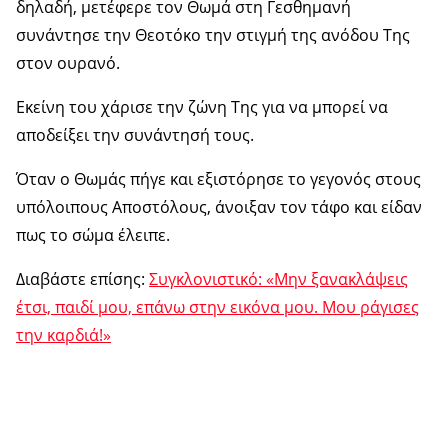
δηλαδή, μετέφερε τον Θωμά στη Γεσθημανή
συνάντησε την Θεοτόκο την στιγμή της ανόδου Της
στον ουρανό.
Εκείνη του χάρισε την ζώνη Της για να μπορεί να
αποδείξει την συνάντησή τους.
Όταν ο Θωμάς πήγε και εξιστόρησε το γεγονός στους
υπόλοιπους Αποστόλους, άνοιξαν τον τάφο και είδαν
πως το σώμα έλειπε.
Διαβάστε επίσης:
Συγκλονιστικό: «Μην ξανακλάψεις
έτσι, παιδί μου, επάνω στην εικόνα μου. Μου ράγισες
την καρδιά!»