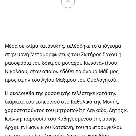
Ad
Μέσα σε κλίμα κατάνυξης, τελέσθηκε το απόγευμα
στην μονή Μεταμορφώσεως του Σωτήρος Σοχού η
ρασοφορία του δόκιμου μοναχού Κωνσταντίνου
Νικολάου, στον οποίον εδόθει το όνομα Μάξιμος,
προς τιμήν του Αγίου Μαξίμου του Ομολογητού.
Η ακολουθία της ρασοευχής τελέστηκε κατά την
διάρκεια του εσπερινού στο Καθολικό της Μονής,
χοροστατούντος του μητροπολίτη Λαγκαδά, Λητής κ.
Ιωάννη, παρουσία του Καθηγουμένου της μονής
Αρχιμ. π. Ιωαννικίου Κοτσώνη, του πρωτοσυγκέλου
της μητρόπολης Λαγκαδά, Αρχιμ. π. Ευσεβίου