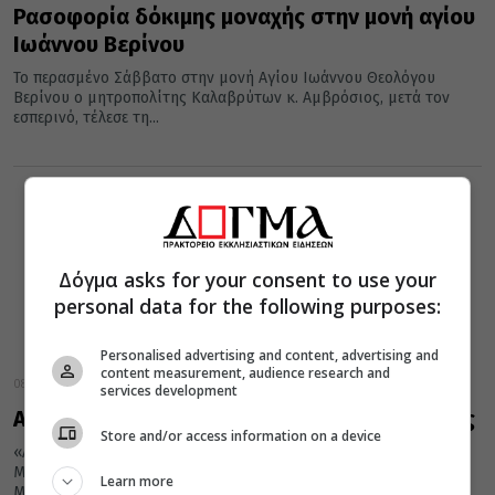
Ρασοφορία δόκιμης μοναχής στην μονή αγίου
Ιωάννου Βερίνου
Το περασμένο Σάββατο στην μονή Αγίου Ιωάννου Θεολόγου
Βερίνου ο μητροπολίτης Καλαβρύτων κ. Αμβρόσιος, μετά τον
εσπερινό, τέλεσε τη...
Δόγμα asks for your consent to use your
personal data for the following purposes:
Personalised advertising and content, advertising and
content measurement, audience research and
08 Μαΐου 2013
services development
Από τις Η.Π.Α. μοναχή σε μοναστήρι της Αγιάς
Store and/or access information on a device
«Αναστάσιμο χαρμόσυνο γεγονός», χαρακτήρισε ο Σεβ.
Μητροπολίτης Δημητριάδος κ. Ιγνάτιος την ρασοφορία νέας
Learn more
Μοναχής, Αμερικανικής καταγωγής, που τέλεσε στην...