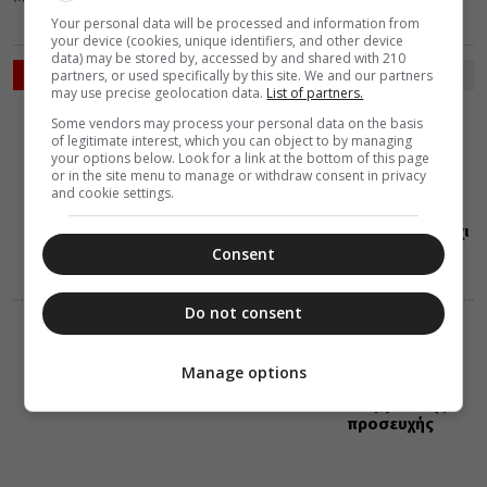
Your personal data will be processed and information from
your device (cookies, unique identifiers, and other device
data) may be stored by, accessed by and shared with 210
ΡΟΗ ΕΙΔΗΣΕΩΝ
partners, or used specifically by this site. We and our partners
may use precise geolocation data.
List of partners.
ΔΙΑΛΟΓΟΣ
ΔΙΑΦΟΡΑ
Some vendors may process your personal data on the basis
07 Αυγούστου 2026
of legitimate interest, which you can object to by managing
17:18
your options below. Look for a link at the bottom of this page
Να
or in the site menu to manage or withdraw consent in privacy
καταλάβουμε
and cookie settings.
το πνεύμα του
Ευαγγελίου, όχι
το γράμμα
Consent
Do not consent
ΔΙΑΛΟΓΟΣ
07 Αυγούστου 2026
17:17
Manage options
Ποιότητα και
ενέργεια της
προσευχής