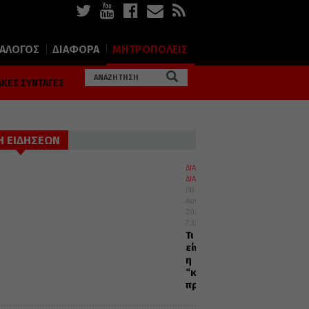
ΙΑΛΟΓΟΣ
ΔΙΑΦΟΡΑ
ΜΗΤΡΟΠΟΛΕΙΣ
ΚΕΣ ΣΥΝΤΑΓΕΣ
Η ΕΙΔΗΣΕΩΝ
ΔΙΑΛΟΓΟΣ
ΔΙΑΦΟΡΑ
08
Αυγούστου
2026
7:32
Τι
είναι
η
“καρδιακή”
προσευχή