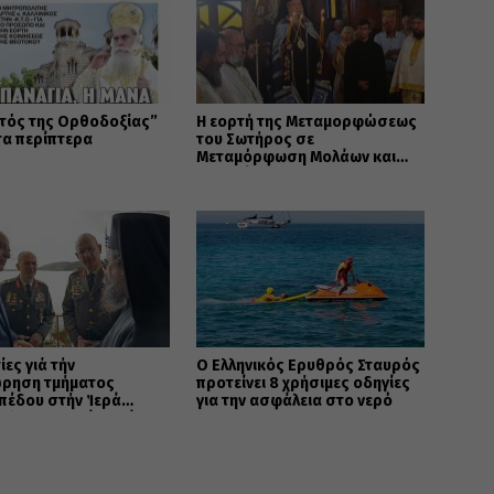
τός της Ορθοδοξίας”
Η εορτή της Μεταμορφώσεως
τα περίπτερα
του Σωτήρος σε
Μεταμόρφωση Μολάων και
Ανθοχώρι
ίες γιά τήν
Ο Ελληνικός Ερυθρός Σταυρός
ρηση τμήματος
προτείνει 8 χρήσιμες οδηγίες
πέδου στήν Ἱερά
για την ασφάλεια στο νερό
ολη Καστορίας γιά
ελῆ σκοπό