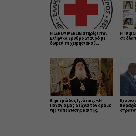
Η LEROY MERLIN στηρίζει τον
Η “Κιβω
Ελληνικό Ερυθρό Σταυρό με
σε όλα 
δωρεά επιχειρησιακού
εξοπλισμού για την
αντιμετώπιση των
καταστροφικών πυρκαγιών
Δημητριάδος Ιγνάτιος: «Η
Εὐχαριστ
Παναγία μας δείχνει τον δρόμο
παραχώ
της ταπείνωσης και της
στρατο
σιωπής»
Μητρόπ
κοινωφ