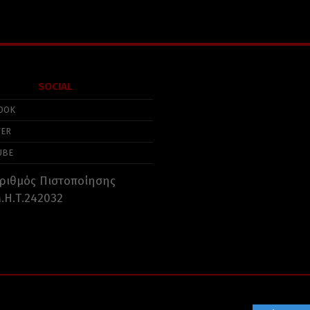
SOCIAL
OOK
TER
UBE
ριθμός Πιστοποίησης
.Η.Τ.242032