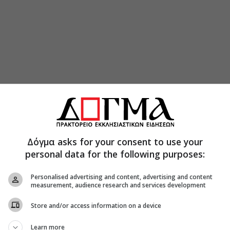
Δόγμα asks for your consent to use your
personal data for the following purposes:
Personalised advertising and content, advertising and content
measurement, audience research and services development
ραγματοποιηθεί το Σάββατο 30/7, στον Ιερό Ναό
ρεσβύτερον Χειροτονία του την Κυριακή 31/7,
Store and/or access information on a device
υ Βόλου, από τον Σεβ. Ποιμενάρχη μας κ.
Learn more