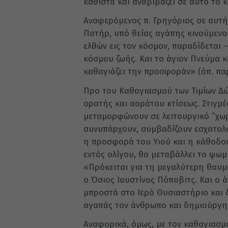
καθιστά και αναβιβάζει σε αυτό το 
Αναφερόμενος π. Γρηγόριος σε αυτή
Πατήρ, υπό θείας αγάπης κινούμενος
ελθών εις τον κόσμον, παραδίδεται 
κόσμου ζωής. Και το άγιον Πνεύμα κ
καθαγιάζει την προσφοράν» (όπ. παρ.
Προ του Καθαγιασμού των Τιμίων Δώρ
ορατής και αοράτου κτίσεως. Στιγμέ
μεταμορφώνουν σε λειτουργικό “χωρ
συνυπάρχουν, συμβαδίζουν εσχατολο
η προσφορά του Υιού και η κάθοδο
εντός ολίγου, θα μεταβάλλει το ψωμί
«Πρόκειται για τη μεγαλύτερη θαυμ
ο Όσιος Ιουστίνος Πόποβιτς. Και ο 
μπροστά στο Ιερό Θυσιαστήριο και δ
αγαπάς τον άνθρωπο και δημιούργημ
Αναφορικά, όμως, με τον καθαγιασμ