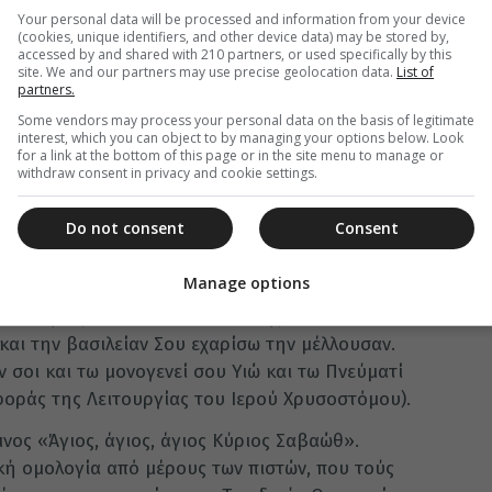
Your personal data will be processed and information from your device
λά ακόμη και σήμερα, στο Άγιον Όρος,
(cookies, unique identifiers, and other device data) may be stored by,
accessed by and shared with 210 partners, or used specifically by this
υρίως εκτός των μονών, σε κελλιά και καλύβες,
site. We and our partners may use precise geolocation data.
List of
λει και δυο και τρεις φορές, ξανά και ξανά το
partners.
ς είχε περιέλθει σε θεία έκσταση μπροστά στο
Some vendors may process your personal data on the basis of legitimate
 μπορούσε να κινηθεί από τη θέση του, αλλά
interest, which you can object to by managing your options below. Look
for a link at the bottom of this page or in the site menu to manage or
ης ιλαρός και ελαφρά αλλοιωμένος στην όψη…!
withdraw consent in privacy and cookie settings.
πιστοί, όσοι αυτοθελήτως και ελευθέρως
Do not consent
Consent
ισοδεύουν μετ᾿ Αυτού στα Άγια των Αγίων: «Συ ει
ατος, ακατάληπτος, αεί ων, ωσαύτως ων. Συ και
Manage options
Σου το Άγιον. Συ εκ του μη όντος εις το είναι
νέστησας πάλιν και ουκ απέστης πάντα ποιών
και την βασιλείαν Σου εχαρίσω την μέλλουσαν.
σοι και τω μονογενεί σου Υιώ και τω Πνεύματί
φοράς της Λειτουργίας του Ιερού Χρυσοστόμου).
μνος «Άγιος, άγιος, άγιος Κύριος Σαβαώθ».
κή ομολογία από μέρους των πιστών, που τούς