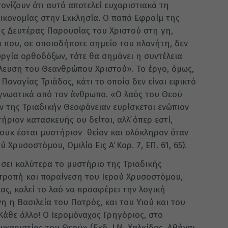
ονίζουν ότι αυτό αποτελεί ευχαριστιακά τη
ικονομίας στην Εκκλησία. Ο παπά Εφραίμ της
ης Δευτέρας Παρουσίας του Χριστού στη γη,
 που, σε οποιοδήποτε σημείο του πλανήτη, δεν
ουργία ορθοδόξων, τότε θα σημάνει η συντέλεια
λευση του Θεανθρώπου Χριστού». Το έργο, όμως,
 Παναγίας Τριάδος, κάτι το οποίο δεν είναι εφικτό
αγνωστικά από τον άνθρωπο. «Ο λαός του Θεού
ν της Τριαδικήν Θεοφάνειαν ευρίσκεται ενώπιον
ριον κατασκευής ου δείται, αλλ᾿ όπερ εστί,
 ουκ έσται μυστήριον θείον και ολόκληρον όταν
Χρυσοστόμου, Ομιλία Εις Α΄ Κορ. 7, ΕΠ. 61, 65).
ήσει καλύτερα το μυστήριο της Τριαδικής
οτροπή και παραίνεση του Ιερού Χρυσοστόμου,
ίας, καλεί το λαό να προσφέρει την λογική
 η Βασιλεία του Πατρός, και του Υιού και του
 Κάθε άλλο! Ο Ιερομόναχος Γρηγόριος, στο
χαριστίας του Θεού» (Εκδ. Ι.Μ. Χαλκίδος, Αθήναι