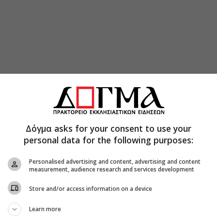
Δόγμα asks for your consent to use your
personal data for the following purposes:
Personalised advertising and content, advertising and content
measurement, audience research and services development
αι ο Χερουβικός Ύμνος. Ήδη, οι κατηχούμενοι
ήσει. «Σιγησάτω πάσα σαρξ βροτεία και στήτω
Store and/or access information on a device
λεύς των βασιλευόντων και Κύριος των
Learn more
αι και δοθήναι εις βρώσιν τοις πιστοίς».