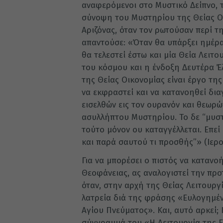
αναφερόμενοι στο Μυστικό Δείπνο, τ
σύνοψη του Μυστηρίου της Θείας Ο
Αριζόνας, όταν τον ρωτούσαν περί τ
απαντούσε: «Όταν θα υπάρξει ημέρα
θα τελεστεί έστω και μία Θεία Λειτ
του κόσμου και η ένδοξη Δευτέρα Έ
της Θείας Οικονομίας είναι έργο της
να εκφραστεί και να κατανοηθεί δι
εισελθών εις τον ουρανόν και θεωρώ
ασυλλήπτου Μυστηρίου. Το δε “μυστή
τούτο μόνον ου καταγγέλλεται. Επεί
και παρά σαυτού τι προσθής”» (Ιερού 
Για να μπορέσει ο πιστός να κατανο
Θεοφάνειας, ας αναλογιστεί την πρ
όταν, στην αρχή της Θείας Λειτουργ
λατρεία διά της φράσης «Ευλογημένη
Αγίου Πνεύματος». Και, αυτό αρκεί;
σύγγραμμά του «Η Λειτουργία της Ευ