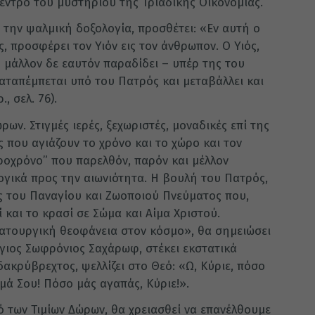
κέντρο του μυστηρίου της Τριαδικής Οικονομίας.
 την ψαλμική δοξολογία, προσθέτει: «Εν αυτή ο
, προσφέρει τον Υιόν εις τον άνθρωπον. Ο Υιός,
– μάλλον δε εαυτόν παραδίδει – υπέρ της του
αταπέμπεται υπό του Πατρός και μεταβάλλει και
, σελ. 76).
ων. Στιγμές ιερές, ξεχωριστές, μοναδικές επί της
ς που αγιάζουν το χρόνο και το χώρο και τον
οχρόνο” που παρελθόν, παρόν και μέλλον
γικά προς την αιωνιότητα. Η βουλή του Πατρός,
ς του Παναγίου και Ζωοποιού Πνεύματος που,
 και το κρασί σε Σώμα και Αίμα Χριστού.
ατουργική θεοφάνεια στον κόσμο», θα σημειώσει
άγιος Σωφρόνιος Σαχάρωφ, στέκει εκστατικά
ακρύβρεχτος, ψελλίζει στο Θεό: «Ω, Κύριε, πόσο
ά Σου! Πόσο μάς αγαπάς, Κύριε!».
ό των Τιμίων Δώρων, θα χρειασθεί να επανέλθουμε