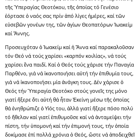
τῆς Ὑπερα­γί­ας Θεοτόκου, τῆς ὁποίας τό Γενέσιο
ἑόρτασε ὁ ναός σας πρίν ἀπό λίγες ἡμέρες, καί τῶν
εὐσεβῶν γονέων της, τῶν ἁγίων Θεοπατόρων Ἰωακείμ
καί Ἄννης.
Προσευχόταν ὁ Ἰωακείμ καί ἡ Ἄννα καί παρακαλοῦσαν
τόν Θεό νά τούς χαρίσει «καρπόν κοιλίας», νά τούς
χαρίσει ἕνα παιδί. Καί ὁ Θεός τούς χάρισε τήν Παναγία
Παρ­θένο, γιά νά ἱκανοποιήσει αὐτή τήν ἐπιθυμία τους,
γιά νά ἱκανο­ποι­ήσει μία ἀνάγκη τους. Δέν χά­ρισε ὁ
Θεός τήν Ὑπεραγία Θεοτόκο στούς γονεῖς της μόνο
γιατί ἤξερε ὅτι αὐτή θά ἦταν Ἐκείνη μέσω τῆς ὁποίας
θά ἐνηθρώπιζε ὁ Υἱός του, ἀλλά γιατί ἤξερε πόσο πολύ
τό ἤθελαν καί γιατί ἐπιθυμοῦσε καί νά ἀνταμείψει τήν
πίστη, τήν ὑπο­μονή καί τήν ἐπιμονή τους, τήν ὁποία
δοκίμασε ἐπί πολλά χρόνια ὁ Θεός, ὥστε νά ἀποδειχθεῖ