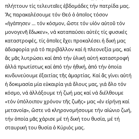
πλήτ­τουν τίς τελευταῖες ἑβδομάδες τήν πατρίδα μας.
Ἄς παρακαλέσουμε τόν Θεό ὁ ὁποῖος τόσον
«ἠγάπησεν … τόν κόσμον, ὥστε τόν υἱόν αὐτοῦ τόν
μονογενῆ ἔδωκεν», νά κατα­παύ­σει αὐτές τίς φυσικές
κατα­στρο­φές, τίς ὁποῖες ἔχει προκα­λέ­σει ἡ δική μας
ἀδιαφορία γιά τό περι­βάλ­λον καί ἡ πλεονεξία μας, καί
ἄς μᾶς λυτρώσει καί ἀπό τήν ὑλική αὐτή καταστροφή
ἀλλά πρωτίστως καί ἀπό τήν ἠθική, ἀπό τήν ὁποία
κινδυ­νεύουμε ἐξαιτίας τῆς ἁμαρτίας. Καί ἄς γίνει αὐτή
ἡ δοκιμασία μία εὐ­καιρία γιά ὅλους μας, γιά ὅλο τόν
κόσμο, νά ἀλλάξουμε τή ζωή μας καί νά διέλθουμε
«τόν ὑπόλοιπον χρόνον τῆς ζωῆς» μας «ἐν εἰρήνῃ καί
μετανοίᾳ», ὥστε νά κληρονο­μή­­σουμε τήν αἰώνιο ζωή,
τήν ὁποία μᾶς χάρισε μέ τή δική του θυσία, μέ τή
σταυρική του θυσία ὁ Κύριός μας.