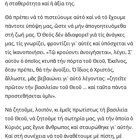
ἡ σταθερότητα καί ἡ ἀξία της.
Θά πρέπει νά τό πιστεύουμε αὐτό καί νά τό ἔχουμε
πάντοτε ὑπόψη μας, ὥστε νά μήν ἀπογοητευόμεθα
στή ζωή μας. Ὁ Θεός δέν ἀδιαφορεῖ γιά τίς ἀνάγκες
μας, τίς γνωρίζει, φροντίζει γι᾽ αὐτές καί ὑπόσχεται νά
τίς ἱκανοποιήσει. «Τῷ κρούοντι ἀνοιγήσεται», λέγει. Σ᾽
αὐτόν ὁ ὁποῖος κτυπᾶ τήν πόρτα τοῦ Θεοῦ, Ἐκεῖνος,
ὅταν πρέπει, θά τήν ἀνοίξει. Ὁ ἴδιος ὁ Χρι­στός,
ἄλλωστε, μᾶς βεβαιώνει γι᾽ αὐ­τό λέγοντας: «ζητεῖτε
πρῶτον τήν βασιλείαν τοῦ Θεοῦ … καί ταῦ­τα πάντα
προστεθήσεται ὑμῖν».
Νά ζητοῦμε, λοιπόν, κι ἐμεῖς πρω­τίστως τή βασιλεία
τοῦ Θεοῦ, νά ζητοῦμε τή σωτηρία μας, γιά τήν ὁποία ὁ
Κύριός μας ἔγινε ἄνθρωπος καί σταυρώθηκε γι᾽ αὐτήν.
Καί στή συνέχεια νά τοῦ ἀναθέτουμε μέ πίστη, μέ