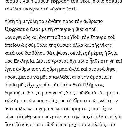
κόσμο εἶναι ἡ φυσική ἔκφραση τοῦ Θεοῦ, ὁ ὁποῖος κατά
τόν ἴδιο εὐαγγελιστή «ἀγάπη ἐστί».
Αὐτή τή μεγάλη του ἀγάπη πρός τόν ἄνθρωπο
ἐξέφρασε ὁ Θεός μέ τή σταυρική θυσία τοῦ
μονογενοῦς καί ἀγαπητοῦ του Υἱοῦ, τόν Σταυρό τοῦ
ὁποίου ὡς σύμβολο τῆς θυσίας ἀλλά καί τῆς νίκης
κατά τοῦ δια­βόλου θά ὑψώσει σέ λίγες ἡμέρες ἡ Ἁγία
μας Ἐκκλησία. Διότι ὁ Χρι­στός ὄχι μόνο ἦλθε στή γῆ καί
ἔγι­νε ἄνθρωπος γιά χάρη μας, ἀλλά καί σταυρώθηκε,
προκειμένου νά μᾶς ἀπαλλάξει ἀπό τήν ἁμαρτία, ἡ
ὁποία μᾶς εἶχε χωρίσει ἀπό τόν Θεό. Πλήρωσε,
δηλαδή, ὁ ἴδιος ὁ μο­νογενής Υἱός τοῦ Θεοῦ τό τίμη­μα
τῶν ἁμαρτιῶν μας καί ἔχυσε τό Αἷμα του ὡς «λύτρον
ἀντί πολ­λῶν», ὄχι μόνο γιά τίς ἁμαρτίες πού εἶχαν
κάνει οἱ ἄνθρωποι μέχρι ἐκείνη τήν ἐποχή, ἀλλά καί γιά
ὅσες θά κάνουμε οἱ ἄνθρωποι μέχρι συντελείας τοῦ