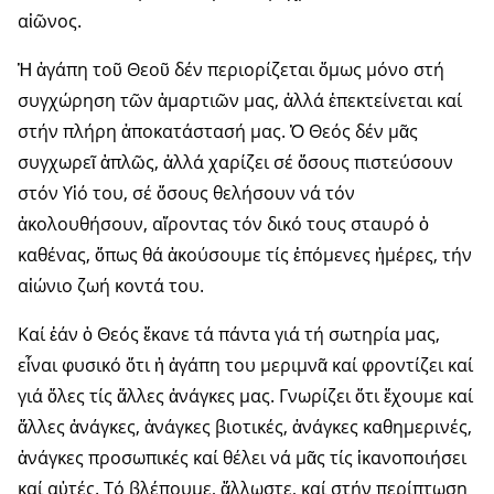
αἰῶνος.
Ἡ ἀγάπη τοῦ Θεοῦ δέν περιο­ρίζεται ὅμως μόνο στή
συγχώρηση τῶν ἁμαρτιῶν μας, ἀλλά ἐπεκτεί­νεται καί
στήν πλήρη ἀποκατά­στα­σή μας. Ὁ Θεός δέν μᾶς
συγχωρεῖ ἁπλῶς, ἀλλά χαρίζει σέ ὅσους πιστεύσουν
στόν Υἱό του, σέ ὅσους θελήσουν νά τόν
ἀκολουθήσουν, αἵροντας τόν δικό τους σταυρό ὁ
καθένας, ὅπως θά ἀκούσουμε τίς ἑπόμενες ἡμέρες, τήν
αἰώνιο ζωή κοντά του.
Καί ἐάν ὁ Θεός ἔκανε τά πάντα γιά τή σωτηρία μας,
εἶναι φυσικό ὅτι ἡ ἀγάπη του μεριμνᾶ καί φροντίζει καί
γιά ὅλες τίς ἄλλες ἀνάγκες μας. Γνωρίζει ὅτι ἔχουμε καί
ἄλλες ἀνά­γκες, ἀνάγκες βιοτικές, ἀνάγκες καθημερινές,
ἀνάγκες προσωπικές καί θέλει νά μᾶς τίς ἱκανοποιήσει
καί αὐτές. Τό βλέπουμε, ἄλλωστε, καί στήν περίπτωση