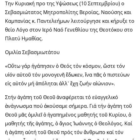
Την Κυριακή προ της Υψώσεως (10 Σεπτεμβρίου) ο
Σεβασμιώτατος Μητροπολίτης Βεροίας, Ναούσης και
Καμπανίας κ. Παντελεήμων λειτούργησε και κήρυξε το
θείο Λόγο στον Ιερό Ναό Γενεθλίου της Θεοτόκου στο
Πλατύ Ημαθίας.
Ομιλία Σεβασμιωτάτου
«Οὕτω γάρ ἠγάπησεν ὁ Θεός τόν κόσμον, ὥστε τόν
υἱόν αὐτοῦ τόν μονογενῆ ἔδωκεν, ἵνα πᾶς ὁ πι­στεύων
εἰς αὐτόν μή ἀπόληται ἀλλ᾽ ἔχῃ ζωήν αἰώνιον».
Στήν ἀγάπη τοῦ Θεοῦ ἀναφέρεται τό εὐαγγελικό
ἀνάγνωσμα πού ἀκού­σαμε σήμερα. Γιά τήν ἀγάπη τοῦ
Θεοῦ μᾶς ὁμιλεῖ ὁ ἠγαπημένος μαθητής τοῦ Κυρίου, ὁ
μαθητής τῆς ἀγάπης, ὁ ἅγιος Ἰωάννης ὁ Θεο­λόγος. Καί
ἡ ἀγάπη αὐτή τοῦ Θεοῦ πρός τόν ἄνθρωπο καί τόν