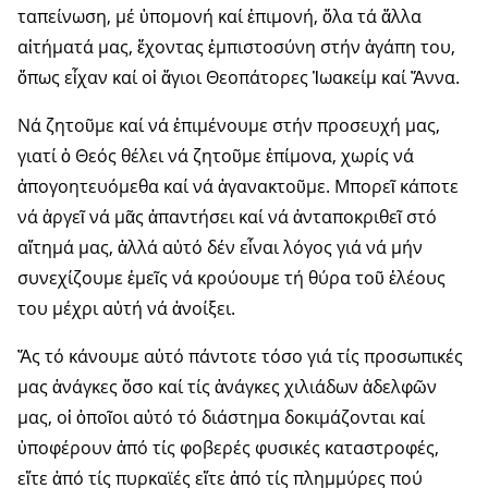
ταπείνωση, μέ ὑπομονή καί ἐπιμονή, ὅλα τά ἄλλα
αἰτήματά μας, ἔχοντας ἐμπιστοσύνη στήν ἀγά­πη του,
ὅπως εἶχαν καί οἱ ἅγιοι Θεοπάτορες Ἰωακείμ καί Ἄννα.
Νά ζητοῦμε καί νά ἐπιμένουμε στήν προσευχή μας,
γιατί ὁ Θεός θέλει νά ζητοῦμε ἐπίμονα, χωρίς νά
ἀπογοητευόμεθα καί νά ἀγανα­κτοῦμε. Μπορεῖ κάποτε
νά ἀργεῖ νά μᾶς ἀπαντήσει καί νά ἀνταποκρι­θεῖ στό
αἴτημά μας, ἀλλά αὐτό δέν εἶναι λόγος γιά νά μήν
συνεχίζου­με ἐμεῖς νά κρούουμε τή θύρα τοῦ ἐλέους
του μέχρι αὐτή νά ἀνοίξει.
Ἄς τό κάνουμε αὐτό πάντοτε τόσο γιά τίς προσωπικές
μας ἀνάγκες ὅσο καί τίς ἀνάγκες χιλιάδων ἀδελ­φῶν
μας, οἱ ὁποῖοι αὐτό τό διά­στημα δοκιμάζονται καί
ὑποφέ­ρουν ἀπό τίς φοβερές φυσικές καταστροφές,
εἴτε ἀπό τίς πυρκαϊές εἴτε ἀπό τίς πλημμύρες πού