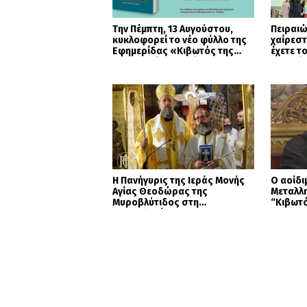
Την Πέμπτη, 13 Αυγούστου,
Πειραιώ
κυκλοφορεί το νέο φύλλο της
χαίρεστ
Εφημερίδας «Κιβωτός της
έχετε τ
Ορθοδοξίας» – Νέες
καρδιά
Προσφορές
(ΦΩΤΟ
Η Πανήγυρις της Ιεράς Μονής
Ο αοίδι
Αγίας Θεοδώρας της
Μεταλλ
Μυροβλύτιδος στη
“Κιβωτ
Θεσσαλονίκη