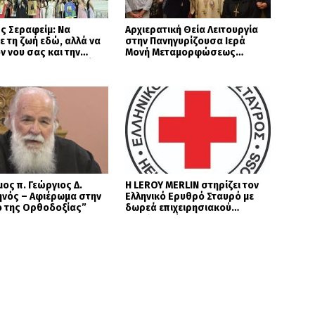
ς Σεραφείμ: Να
Αρχιερατική Θεία Λειτουργία
ε τη ζωή εδώ, αλλά να
στην Πανηγυρίζουσα Ιερά
ον νου σας και την
Μονή Μεταμορφώσεως
 σας στους ουρανούς
Σωτήρος Χορτιάτη
)
μος π. Γεώργιος Δ.
Η LEROY MERLIN στηρίζει τον
ηνός – Αφιέρωμα στην
Ελληνικό Ερυθρό Σταυρό με
ό της Ορθοδοξίας”
δωρεά επιχειρησιακού
εξοπλισμού για την
αντιμετώπιση των
καταστροφικών πυρκαγιών