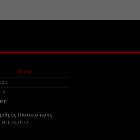
SOCIAL
OOK
TER
UBE
ριθμός Πιστοποίησης
.Η.Τ.242032