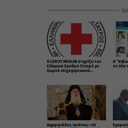
ΔΙ
Η LEROY MERLIN στηρίζει τον
Η “Κιβω
Ελληνικό Ερυθρό Σταυρό με
σε όλα 
δωρεά επιχειρησιακού
εξοπλισμού για την
αντιμετώπιση των
καταστροφικών πυρκαγιών
Δημητριάδος Ιγνάτιος: «Η
Εὐχαριστ