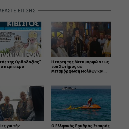
ΑΒΑΣΤΕ ΕΠΙΣΗΣ
τός της Ορθοδοξίας”
Η εορτή της Μεταμορφώσεως
τα περίπτερα
του Σωτήρος σε
Μεταμόρφωση Μολάων και
Ανθοχώρι
ίες γιά τήν
Ο Ελληνικός Ερυθρός Σταυρός