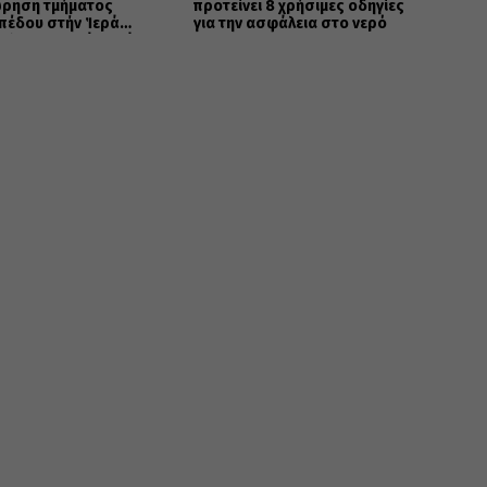
ρηση τμήματος
προτείνει 8 χρήσιμες οδηγίες
πέδου στήν Ἱερά
για την ασφάλεια στο νερό
ολη Καστορίας γιά
ελῆ σκοπό