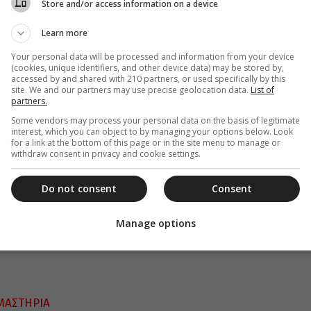
Store and/or access information on a device
ων, χαιρέτισε με λόγους θερμούς, ο Σεβ.
Learn more
οίος ευχήθηκε στον εορτάζοντα Ποιμενάρχη κ.
ιαδικού Θεού και καλή δύναμη στο πολυεύθυνο
Your personal data will be processed and information from your device
(cookies, unique identifiers, and other device data) may be stored by,
 διακονίας του.
accessed by and shared with 210 partners, or used specifically by this
site. We and our partners may use precise geolocation data.
List of
partners.
Some vendors may process your personal data on the basis of legitimate
interest, which you can object to by managing your options below. Look
for a link at the bottom of this page or in the site menu to manage or
withdraw consent in privacy and cookie settings.
Do not consent
Consent
Manage options
ΑΣΤΗΡΙΑ