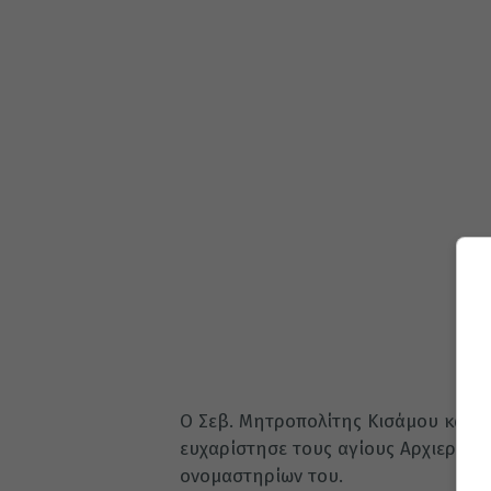
Ο Σεβ. Μητροπολίτης Κισάμου και Σ
ευχαρίστησε τους αγίους Αρχιερείς 
ονομαστηρίων του.