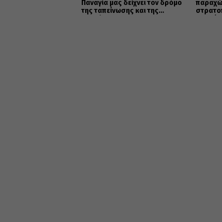
Παναγία μας δείχνει τον δρόμο
παραχώ
της ταπείνωσης και της
στρατο
σιωπής»
Μητρόπ
κοινωφ