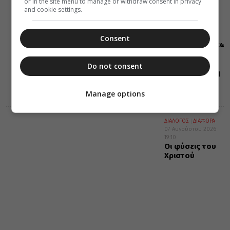
or in the site menu to manage or withdraw consent in privacy
ΕΛΛΑΔΑ
and cookie settings.
ΜΗΤΡΟΠΟΛΕΙΣ
07 Αυγούστου 2026
19:10
Η εορτή της
Consent
Μεταμορφώσεως
του Σωτήρος
σε
Do not consent
Μεταμόρφωση
Μολάων και
Ανθοχώρι
Manage options
ΔΙΑΛΟΓΟΣ
ΔΙΑΦΟΡΑ
07 Αυγούστου 2026
19:10
Οι φύσεις του
Χριστού