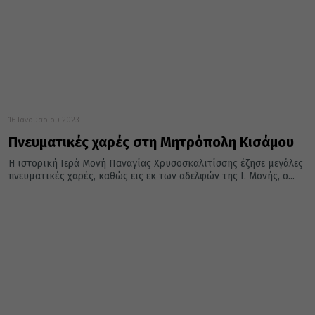
16 Ιανουαρίου 2023
Πνευματικές χαρές στη Μητρόπολη Κισάμου
Η ιστορική Ιερά Μονή Παναγίας Χρυσοσκαλιτίσσης έζησε μεγάλες
πνευματικές χαρές, καθώς εις εκ των αδελφών της Ι. Μονής, ο...