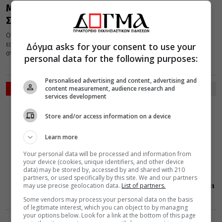
Μητρόπολη Κισάμου: Εσπερινός της
Συγχωρέσεως και ομιλία π. Ανδρέα Κονάνου
Ο Κατανυκτικός Εσπερινός της Συγχωρήσεως, τελείται το
εσπέρας της Κυριακής της Τυροφάγου και στο τέλος αυτού
Δόγμα asks for your consent to use your
ανταλλάσσεται ο...
personal data for the following purposes:
Personalised advertising and content, advertising and
ΡΟΗ ΕΙΔΗΣΕΩΝ
content measurement, audience research and
services development
ΕΛΛΑΔΑ
Store and/or access information on a device
ΜΗΤΡΟΠΟΛΕΙΣ
07 Αυγούστου 2026
19:10
Learn more
Δημητριάδος
Ιγνάτιος: «Η
Your personal data will be processed and information from
Παναγία μας
your device (cookies, unique identifiers, and other device
δείχνει τον
data) may be stored by, accessed by and shared with 210
δρόμο της
partners, or used specifically by this site. We and our partners
may use precise geolocation data.
List of partners.
ταπείνωσης και
της σιωπής»
Some vendors may process your personal data on the basis
of legitimate interest, which you can object to by managing
your options below. Look for a link at the bottom of this page