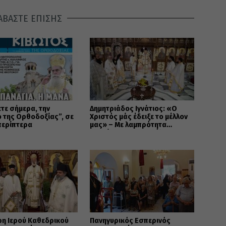
ΑΒΑΣΤΕ ΕΠΙΣΗΣ
τε σήμερα, την
Δημητριάδος Ιγνάτιος: «Ο
 της Ορθοδοξίας”, σε
Χριστός μάς έδειξε το μέλλον
περίπτερα
μας» – Με λαμπρότητα
εορτάστηκε στον Βόλο η
Μεταμόρφωση
ρη Ιερού Καθεδρικού
Πανηγυρικός Εσπερινός