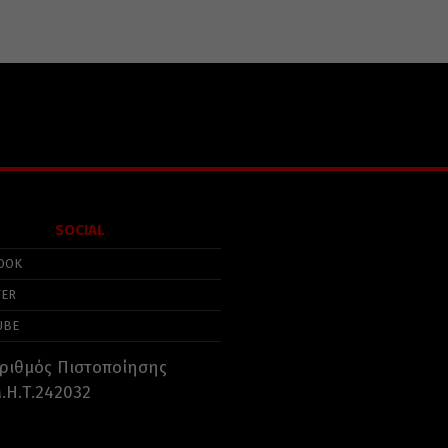
SOCIAL
OOK
TER
UBE
ριθμός Πιστοποίησης
.Η.Τ.242032