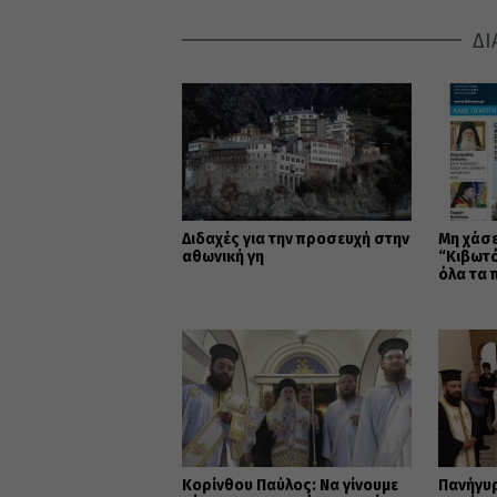
ΔΙ
Διδαχές για την προσευχή στην
Μη χάσε
αθωνική γη
“Κιβωτό
όλα τα 
Κορίνθου Παύλος: Να γίνουμε
Πανήγυ