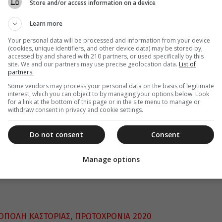
Store and/or access information on a device
 ενιαυτού, υπό τον τίτλο “Έχει ο Θεός”.
Learn more
ο νέο έτος, διαβάστηκε η Βασιλόπιτα του Ναού,
ε το αντίδωρο και την ευλογία του
Your personal data will be processed and information from your device
(cookies, unique identifiers, and other device data) may be stored by,
λοπιτάκι.
accessed by and shared with 210 partners, or used specifically by this
site. We and our partners may use precise geolocation data.
List of
partners.
Some vendors may process your personal data on the basis of legitimate
interest, which you can object to by managing your options below. Look
for a link at the bottom of this page or in the site menu to manage or
withdraw consent in privacy and cookie settings.
Do not consent
Consent
Manage options
ΟΠΟΛΗ ΚΑΣΤΟΡΙΑΣ
,
ΠΡΩΤΟΧΡΟΝΙΑ 2020