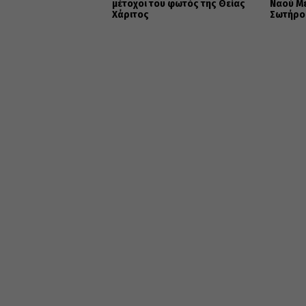
μέτοχοι του φωτός της Θείας
Ναού Μ
Χάριτος
Σωτήρο