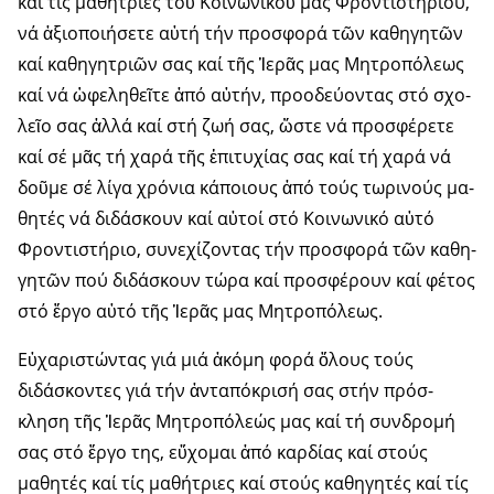
καί τίς μαθή­­τριες τοῦ Κοινωνικοῦ μας Φρο­ντι­στη­ρίου,
νά ἀξιοποιήσετε αὐτή τήν προσφορά τῶν καθηγη­τῶν
καί καθηγητριῶν σας καί τῆς Ἱερᾶς μας Μητροπόλεως
καί νά ὠφεληθεῖτε ἀπό αὐτήν, προοδεύο­ντας στό σχο­
λεῖο σας ἀλλά καί στή ζωή σας, ὥστε νά προσφέρετε
καί σέ μᾶς τή χαρά τῆς ἐπιτυχίας σας καί τή χα­ρά νά
δοῦμε σέ λίγα χρόνια κά­ποι­ους ἀπό τούς τωρι­νούς μα­
θη­τές νά διδάσκουν καί αὐτοί στό Κοινω­νικό αὐτό
Φροντι­στήριο, συνε­χί­ζο­ντας τήν προσ­φο­ρά τῶν καθη­
γητῶν πού διδάσκουν τώρα καί προσφέρουν καί φέτος
στό ἔρ­γο αὐτό τῆς Ἱερᾶς μας Μη­τρο­πό­λεως.
Εὐχαριστώντας γιά μιά ἀκόμη φορά ὅλους τούς
διδάσκοντες γιά τήν ἀνταπόκρισή σας στήν πρόσ­­
κληση τῆς Ἱερᾶς Μητροπό­λεώς μας καί τή συνδρομή
σας στό ἔργο της, εὔχομαι ἀπό καρδίας καί στούς
μαθητές καί τίς μαθήτριες καί στούς καθηγητές καί τίς