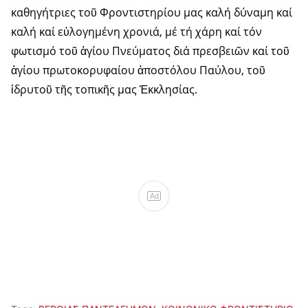
καθη­γή­τριες τοῦ Φροντι­στη­ρίου μας καλή δύναμη καί
κα­λή καί εὐλο­γημένη χρονιά, μέ τή χάρη καί τόν
φωτισμό τοῦ ἁγίου Πνεύματος διά πρεσβειῶν καί τοῦ
ἁγίου πρω­το­κορυφαίου ἀπο­στό­λου Παύλου, τοῦ
ἱδρυτοῦ τῆς τοπι­κῆς μας Ἐκ­κλησίας.
Ad