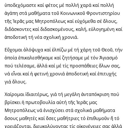
ὑποδεχόμαστε καί φέτος μέ πολλή χαρά καί πολλή
ἀγάπη στά μαθήματα τοῦ Κοινωνικοῦ Φρο­ντι­στηρίου
τῆς Ἱερᾶς μας Μητρο­πόλεως καί εὐχόμεθα σέ ὅλους,
διδάσκοντες καί διδασκομένους, καλή, εὐλογημένη καί
ἀποδοτική τή νέα σχολική χρονιά.
Εὔχομαι ὁλόψυχα καί ἐλπίζω μέ τή χάρη τοῦ Θεοῦ, τήν
ὁποία ἐπι­καλεσθήκαμε καί ζητήσαμε μέ τόν Ἁγιασμό
πού τελέσαμε, ἀλλά καί μέ τίς προσπάθειες ὅλων σας,
νά εἶναι καί ἡ φετινή χρονιά ἀποδο­τική καί ἐπιτυχής
γιά ὅλους.
Χαίρομαι ἰδιαιτέρως, γιά τή μεγά­λη ἀνταπόκριση πού
βρίσκει ἡ πρωτοβουλία αὐτή τῆς Ἱερᾶς μας
Μητροπόλεως νά ἐνισχύσει στά σχολικά μαθήματα
ὅσους μα­θητές καί ὅσες μαθήτριες τό ἐπι­θυμοῦν ἤ τό
χρειάζονται, διευκο­λύνοντας τίς οἰκογένειες σας ἀλλά