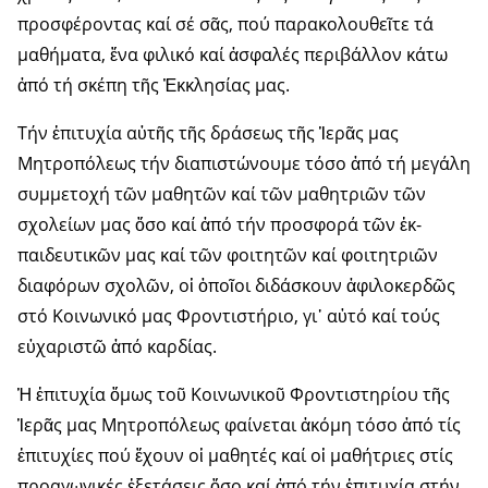
προσφέροντας καί σέ σᾶς, πού παρακολουθεῖτε τά
μαθήματα, ἕνα φιλικό καί ἀσφαλές περιβάλ­λον κάτω
ἀπό τή σκέπη τῆς Ἐκ­κλη­σίας μας.
Τήν ἐπιτυχία αὐτῆς τῆς δράσεως τῆς Ἱερᾶς μας
Μητροπόλεως τήν διαπιστώνουμε τόσο ἀπό τή μεγά­λη
συμμετοχή τῶν μαθητῶν καί τῶν μαθητριῶν τῶν
σχολείων μας ὅσο καί ἀπό τήν προσφορά τῶν ἐκ­
παιδευτικῶν μας καί τῶν φοι­τη­τῶν καί φοιτητριῶν
διαφόρων σχολῶν, οἱ ὁποῖοι διδάσκουν ἀφι­λοκερδῶς
στό Κοινωνικό μας Φρο­ντιστήριο, γι᾽ αὐτό καί τούς
εὐχα­ριστῶ ἀπό καρδίας.
Ἡ ἐπιτυχία ὅμως τοῦ Κοινωνι­κοῦ Φροντιστηρίου τῆς
Ἱερᾶς μας Μητροπόλεως φαίνεται ἀκόμη τόσο ἀπό τίς
ἐπιτυχίες πού ἔχουν οἱ μαθητές καί οἱ μαθήτριες στίς
προαγωγικές ἐξετάσεις ὅσο καί ἀπό τήν ἐπιτυχία στήν