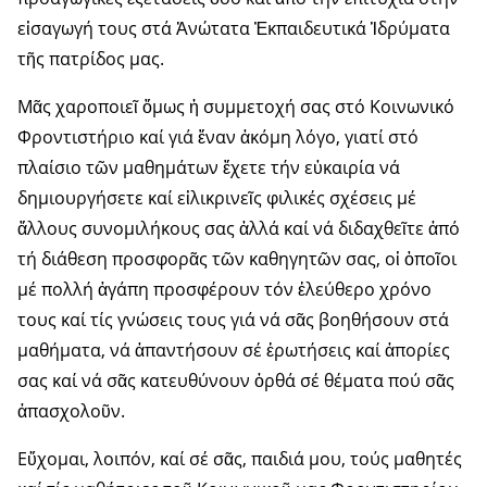
εἰσαγωγή τους στά Ἀνώτατα Ἐκπαιδευτικά Ἱδρύματα
τῆς πατρίδος μας.
Μᾶς χαροποιεῖ ὅμως ἡ συμμετο­χή σας στό Κοινωνικό
Φροντιστή­ριο καί γιά ἕναν ἀκόμη λόγο, γιατί στό
πλαίσιο τῶν μαθημάτων ἔχετε τήν εὐκαιρία νά
δημιουργήσετε καί εἰλικρινεῖς φιλικές σχέσεις μέ
ἄλλους συνομιλήκους σας ἀλλά καί νά διδαχθεῖτε ἀπό
τή διάθεση προσφορᾶς τῶν καθηγητῶν σας, οἱ ὁποῖοι
μέ πολλή ἀγάπη προσφέ­ρουν τόν ἐλεύθερο χρόνο
τους καί τίς γνώσεις τους γιά νά σᾶς βοη­θήσουν στά
μαθήματα, νά ἀπαντή­σουν σέ ἐρωτήσεις καί ἀπορίες
σας καί νά σᾶς κατευθύνουν ὀρθά σέ θέματα πού σᾶς
ἀπασχολοῦν.
Εὔχομαι, λοιπόν, καί σέ σᾶς, παι­διά μου, τούς μαθητές