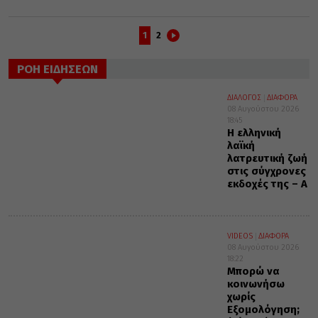
1
2
ΡΟΗ ΕΙΔΗΣΕΩΝ
ΔΙΑΛΟΓΟΣ
ΔΙΑΦΟΡΑ
08 Αυγούστου 2026
18:45
Η ελληνική
λαϊκή
λατρευτική ζωή
στις σύγχρονες
εκδοχές της – Α΄
VIDEOS
ΔΙΑΦΟΡΑ
08 Αυγούστου 2026
18:22
Μπορώ να
κοινωνήσω
χωρίς
Εξομολόγηση;