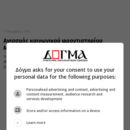
21 Νοεμβρίου 2017
Αγιασμός κοινωνικού φροντιστηρίου
Μητρόπολης Βεροίας
Τον αγιασμό του Κοινωνικού Φροντιστηρίου της Ιεράς
Μητροπόλεως Βεροίας, Ναούσης και Καμπανίας τέλεσε ο
Σεβασμιώτατος Μητροπολίτης κ. Παντελεήμων.
Δόγμα asks for your consent to use your
personal data for the following purposes:
Personalised advertising and content, advertising and
content measurement, audience research and
services development
Store and/or access information on a device
Learn more