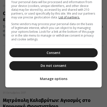
Your personal data will be processed and information from
your device (cookies, unique identifiers, and other device
06 Νοεμβρίου 2017
data) may be stored by, accessed by and shared with 210
Ο Αρχιεπίσκοπος στα Γιαννιτσά για τα
partners, or used specifically by this site. We and our partners
may use precise geolocation data.
List of partners.
εγκαίνια Κοινωνικού Φροντιστηρίου
Some vendors may process your personal data on the basis
Την Ιερά Μητρόπολη Εδέσσης, Πέλλης και Αλμωπίας επισκέπτεται
of legitimate interest, which you can object to by managing
σήμερα ο Αρχιεπίσκοπος Αθηνών και πάσης Ελλάδος κ.
your options below. Look for a link at the bottom of this page
Ιερώνυμος.
or in the site menu to manage or withdraw consent in privacy
and cookie settings.
Consent
Do not consent
Manage options
01 Οκτωβρίου 2017
Μητρόπολη Καλαβρύτων: Αγιασμός στο
Κοινωνικό Φροντιστήριο