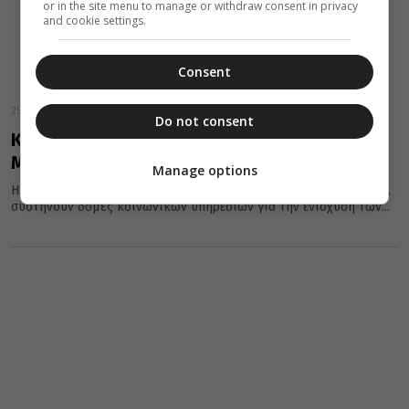
or in the site menu to manage or withdraw consent in privacy
and cookie settings.
Consent
25 Σεπτεμβρίου 2013
Do not consent
Κοινωνικό φροντιστήριο και από την
Μητρόπολη Μαρωνείας
Manage options
Η μια μετά την άλλη οι Μητροπόλεις της Εκκλησίας της Ελλάδος,
συστήνουν δομές κοινωνικών υπηρεσιών για την ενίσχυση των...