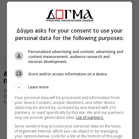
Δόγμα asks for your consent to use your
personal data for the following purposes:
Personalised advertising and content, advertising and
content measurement, audience research and
services development
30 Οκτωβρίου 2013
Δωρεάν φροντιστήριο για μαθητές στην Ι.Μ.
Store and/or access information on a device
Πρεβέζης
Learn more
Όπως είχε υποσχεθεί κατά τον αγιασμό της περσινής χρονιάς, ο
Σεβασμιότατος Μητροπολίτης Νικοπόλεως και Πρεβέζης
Your personal data will be processed and information from
κ.Χρυσόστομος το κοινωνικό Φροντιστήριο...
your device (cookies, unique identifiers, and other device
data) may be stored by, accessed by and shared with 210
partners, or used specifically by this site. We and our partners
may use precise geolocation data.
List of partners.
Some vendors may process your personal data on the basis
of legitimate interest, which you can object to by managing
your options below. Look for a link at the bottom of this page