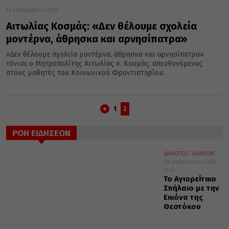
16 Σεπτεμβρίου 2013
Αιτωλίας Κοσμάς: «Δεν θέλουμε σχολεία
μοντέρνα, άθρησκα και αρνησίπατρα»
«Δεν θέλουμε σχολεία μοντέρνα, άθρησκα και αρνησίπατρα»
τόνισε ο Μητροπολίτης Αιτωλίας κ. Κοσμάς, απευθυνόμενος
στους μαθητές του Κοινωνικού Φροντιστηρίου.
1
2
ΡΟΗ ΕΙΔΗΣΕΩΝ
ΔΙΑΛΟΓΟΣ
ΔΙΑΦΟΡΑ
09 Αυγούστου 2026
14:42
Το Αγιορείτικο
Σπήλαιο με την
Εικόνα της
Θεοτόκου