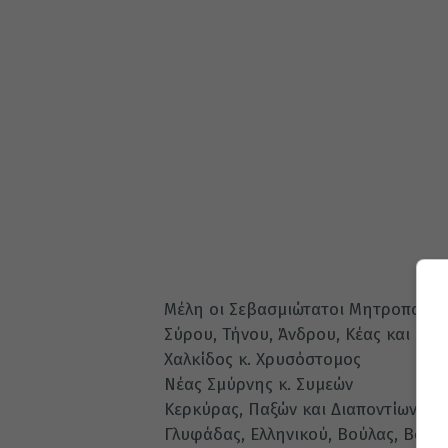
Μέλη οι Σεβασμιώτατοι Μητροπολίτε
Σύρου, Τήνου, Άνδρου, Κέας και Μή
Χαλκίδος κ. Χρυσόστομος
Νέας Σμύρνης κ. Συμεών
Κερκύρας, Παξών και Διαποντίων Νή
Γλυφάδας, Ελληνικού, Βούλας, Βουλ