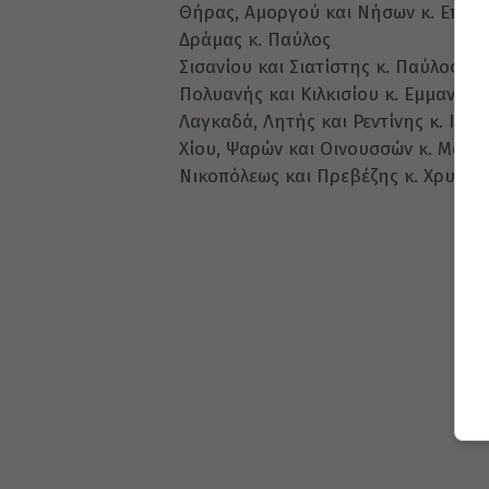
Θήρας, Αμοργού και Νήσων κ. Επιφά
Δράμας κ. Παύλος
Σισανίου και Σιατίστης κ. Παύλος
Πολυανής και Κιλκισίου κ. Εμμανουή
Λαγκαδά, Λητής και Ρεντίνης κ. Ιωά
Χίου, Ψαρών και Οινουσσών κ. Μάρκ
Νικοπόλεως και Πρεβέζης κ. Χρυσό