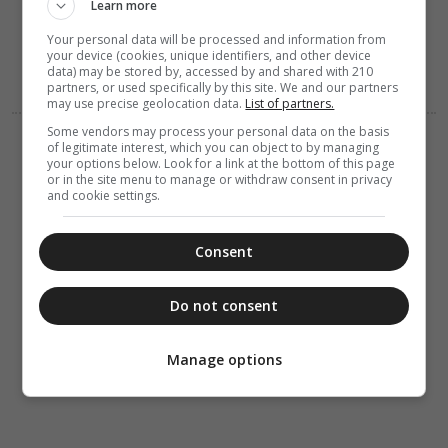
Learn more
προέκυψαν τα
προσωνύμια
Your personal data will be processed and information from
της Παναγίας
your device (cookies, unique identifiers, and other device
data) may be stored by, accessed by and shared with 210
partners, or used specifically by this site. We and our partners
may use precise geolocation data.
List of partners.
Some vendors may process your personal data on the basis
ΔΙΑΛΟΓΟΣ
of legitimate interest, which you can object to by managing
07 Αυγούστου 2026
your options below. Look for a link at the bottom of this page
7:38
or in the site menu to manage or withdraw consent in privacy
Η καταφατική
and cookie settings.
αρχή της
μετανοίας
Consent
Do not consent
Manage options