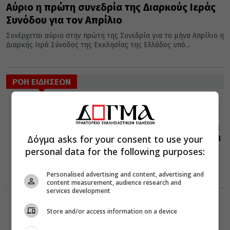
Αύριο η πρώτη συνεδρία της Διαρκούς Ιεράς
Συνόδου για τον Απρίλιο
Συνέρχεται αύριο στην πρώτη της Συνεδρία για το μήνα Απρίλιο η
Διαρκής Ιερά Σύνοδος της Εκκλησίας της Ελλάδος υπό...
ΡΟΗ ΕΙΔΗΣΕΩΝ
ΔΙΑΛΟΓΟΣ
07 Αυγούστου 2026
9:42
Κάθε αγρυπνία
και ένας ακόμη
Δόγμα asks for your consent to use your
άγιος στον
personal data for the following purposes:
Ουρανό
Personalised advertising and content, advertising and
content measurement, audience research and
services development
ΔΙΑΦΟΡΑ
Store and/or access information on a device
07 Αυγούστου 2026
9:41
Πώς