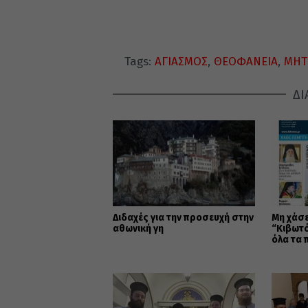
Tags:
ΑΓΙΑΣΜΟΣ
,
ΘΕΟΦΑΝΕΙΑ
,
ΜΗΤ
ΔΙ
Διδαχές για την προσευχή στην
Μη χάσε
αθωνική γη
“Κιβωτό
όλα τα 