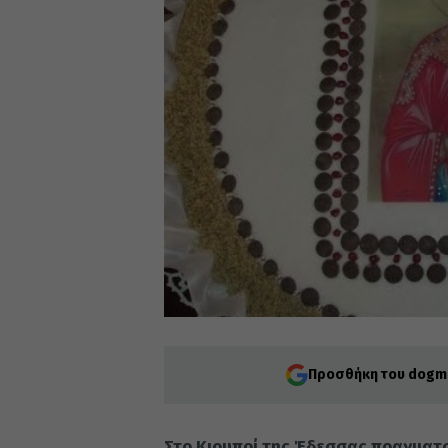
Προσθήκη του dogma
Στο Κιουπρί της Έδεσσας πραγματ