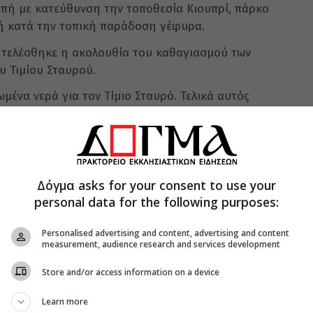
μπή με κατεύθυνση την τοποθεσία Κιουπρί, πάρκο
νή κατά την τοπική παράδοση γέφυρα.
 τελέσθηκε η ακολουθία του καθαγιασμού των
υ Τιμίου Σταυρού.
ένα νερά για τον Τίμιο Σταυρό. Τελικά αυτός
ιδικός φρουρός Ι. Αμανατίδης. Ο κ. Ιωήλ έδωσε
ές μικρό σταυρό.
υδάτων πραγματοποιήθηκε παρουσία του
Γ. Καρασμάνη, του Δημάρχου Πέλλας, βουλευτών
Δόγμα asks for your consent to use your
ρχών στο προαύλιο του ιστορικού ναού
personal data for the following purposes:
Personalised advertising and content, advertising and content
measurement, audience research and services development
Store and/or access information on a device
Learn more