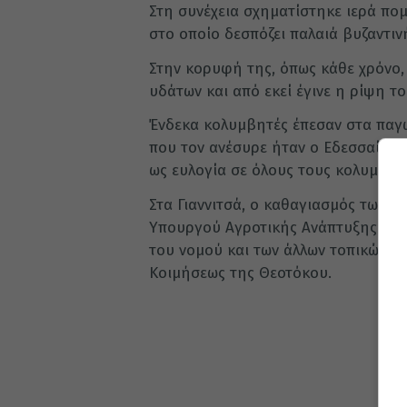
Στη συνέχεια σχηματίστηκε ιερά πο
στο οποίο δεσπόζει παλαιά βυζαντι
Στην κορυφή της, όπως κάθε χρόνο,
υδάτων και από εκεί έγινε η ρίψη το
Ένδεκα κολυμβητές έπεσαν στα παγωμ
που τον ανέσυρε ήταν ο Εδεσσαίος ε
ως ευλογία σε όλους τους κολυμβητ
Στα Γιαννιτσά, ο καθαγιασμός των 
Υπουργού Αγροτικής Ανάπτυξης κ. 
του νομού και των άλλων τοπικών α
Κοιμήσεως της Θεοτόκου.