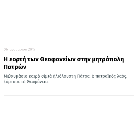
06 Ιανουαρίου 2015
Η εορτή των Θεοφανείων στην μητρόπολη
Πατρών
Μὲ θαυμάσιο καιρὸ σὲ μιά ἡλιόλουστη Πάτρα, ὁ πατραϊκὸς λαός,
ἑόρτασε τὰ Θεοφάνεια.