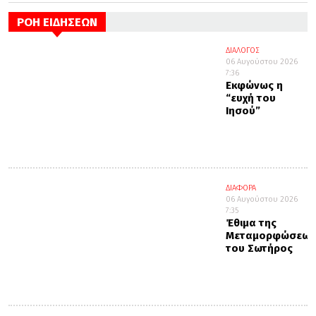
ΡΟΗ ΕΙΔΗΣΕΩΝ
ΔΙΑΛΟΓΟΣ
06 Αυγούστου 2026
7:36
Εκφώνως η
“ευχή του
Ιησού”
ΔΙΑΦΟΡΑ
06 Αυγούστου 2026
7:35
Έθιμα της
Μεταμορφώσεως
του Σωτήρος