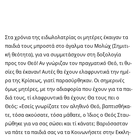
Στα χρό­νια της ει­δω­λο­λα­τρί­ας οι μη­τέ­ρες έκαι­γαν τα
παι­διά τους μπρο­στά στο άγαλ­μα του Μο­λώχ (Ση­μι­τι­
κή θε­ό­τη­τα), για να συμ­με­τά­σχουν στη δο­ξο­λο­γία
προς τον Θεό! Αν γνώ­ρι­ζαν τον πραγ­μα­τι­κό Θεό, τι θυ­
σί­ες θα έκα­ναν! Αυ­τές θα έχουν ελα­φρυν­τι­κά την ημέ­
ρα της Κρί­σε­ως, για­τί πα­ρα­σύρ­θη­καν. Οι ση­με­ρι­νές
όμως μη­τέ­ρες, με την αδια­φο­ρία που έχουν για τα παι­
διά τους, τί ελα­φρυν­τι­κά θα έχουν; Θα τους πει ο
Θεός: «Εσείς γνω­ρί­ζα­τε τον αλη­θι­νό Θεό, βα­πτι­σθή­κα­
τε, τόσα ακού­σα­τε, τόσα μά­θα­τε, ο Ίδιος ο Θεός Σταυ­
ρώ­θη­κε για να σας σώ­σει και τί κά­να­τε; Βα­ριό­σα­σταν
να πάτε τα παι­διά σας να τα Κοι­νω­νή­σε­τε στην Εκ­κλη­