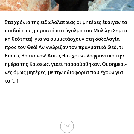
Στα χρό­νια της ει­δω­λο­λα­τρί­ας οι μη­τέ­ρες έκαι­γαν τα
παι­διά τους μπρο­στά στο άγαλ­μα του Μο­λώχ (Ση­μι­τι­
κή θε­ό­τη­τα), για να συμ­με­τά­σχουν στη δο­ξο­λο­γία
προς τον Θεό! Αν γνώ­ρι­ζαν τον πραγ­μα­τι­κό Θεό, τι
θυ­σί­ες θα έκα­ναν! Αυ­τές θα έχουν ελα­φρυν­τι­κά την
ημέ­ρα της Κρί­σε­ως, για­τί πα­ρα­σύρ­θη­καν. Οι ση­με­ρι­
νές όμως μη­τέ­ρες, με την αδια­φο­ρία που έχουν για
τα […]
Ad