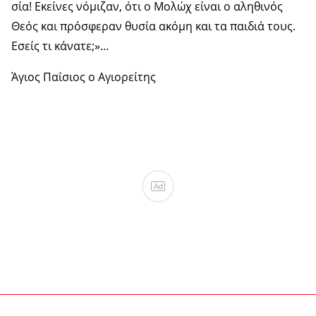
σία! Εκεί­νες νό­μι­ζαν, ότι ο Μο­λώχ εί­ναι ο αλη­θι­νός
Θεός και πρό­σφε­ραν θυ­σία ακό­μη και τα παι­διά τους.
Εσείς τι κά­να­τε;»…
Άγιος Παΐσιος ο Αγιορείτης
Ad