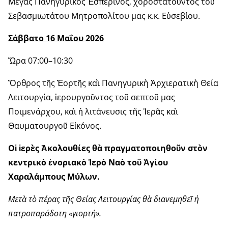
Μέγας Πανηγυρικὸς Ἑσπερινός, χοροστατοῦντος τοῦ
Σεβασμιωτάτου Μητροπολίτου μας κ.κ. Εὐσεβίου.
Σάββατο 16 Μαΐου 2026
Ὥρα 07:00–10:30
Ὄρθρος τῆς Ἑορτῆς καὶ Πανηγυρικὴ Ἀρχιερατικὴ Θεία
Λειτουργία, ἱερουργοῦντος τοῦ σεπτοῦ μας
Ποιμενάρχου, καὶ ἡ λιτάνευσις τῆς Ἱερᾶς καὶ
Θαυματουργοῦ Εἰκόνος.
Οἱ ἱερὲς Ἀκολουθίες θὰ πραγματοποιηθοῦν στὸν
κεντρικὸ ἐνοριακὸ Ἱερὸ Ναὸ τοῦ Ἁγίου
Χαραλάμπους Μύλων.
Μετὰ τὸ πέρας τῆς Θείας Λειτουργίας θὰ διανεμηθεῖ ἡ
πατροπαράδοτη «γιορτή».