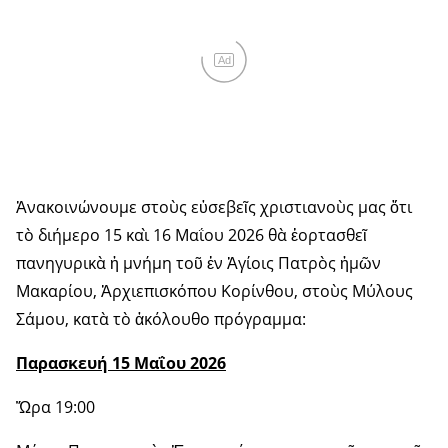
Ad
Ἀνακοινώνουμε στοὺς εὐσεβεῖς χριστιανοὺς μας ὅτι
τὸ διήμερο 15 καὶ 16 Μαΐου 2026 θὰ ἑορτασθεῖ
πανηγυρικὰ ἡ μνήμη τοῦ ἐν Ἁγίοις Πατρὸς ἡμῶν
Μακαρίου, Ἀρχιεπισκόπου Κορίνθου, στοὺς Μύλους
Σάμου, κατὰ τὸ ἀκόλουθο πρόγραμμα:
Παρασκευή 15 Μαΐου 2026
Ὥρα 19:00