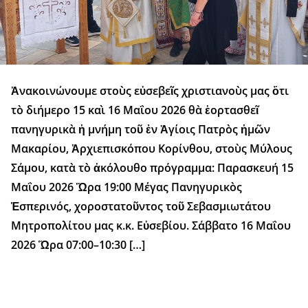
Ἀνακοινώνουμε στοὺς εὐσεβεῖς χριστιανοὺς μας ὅτι
τὸ διήμερο 15 καὶ 16 Μαΐου 2026 θὰ ἑορτασθεῖ
πανηγυρικὰ ἡ μνήμη τοῦ ἐν Ἁγίοις Πατρὸς ἡμῶν
Μακαρίου, Ἀρχιεπισκόπου Κορίνθου, στοὺς Μύλους
Σάμου, κατὰ τὸ ἀκόλουθο πρόγραμμα: Παρασκευή 15
Μαΐου 2026 Ὥρα 19:00 Μέγας Πανηγυρικὸς
Ἑσπερινός, χοροστατοῦντος τοῦ Σεβασμιωτάτου
Μητροπολίτου μας κ.κ. Εὐσεβίου. Σάββατο 16 Μαΐου
2026 Ὥρα 07:00–10:30 […]