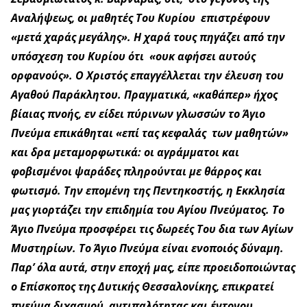
Αναλήψεως, οι μαθητές Του Κυρίου επιστρέφουν
«μετά χαράς μεγάλης». Η χαρά τους πηγάζει από την
υπόσχεση του Κυρίου ότι «ουκ αφήσει αυτούς
ορφανούς». Ο Χριστός επαγγέλλεται την έλευση του
Αγαθού Παράκλητου. Πραγματικά, «καθάπερ» ήχος
βίαιας πνοής, εν είδει πύρινων γλωσσών το Άγιο
Πνεύμα επικάθηται «επί τας κεφαλάς των μαθητών»
και δρα μεταμορφωτικά: οι αγράμματοι και
φοβισμένοι ψαράδες πληρούνται με θάρρος και
φωτισμό. Την επομένη της Πεντηκοστής, η Εκκλησία
μας γιορτάζει την επιδημία του Αγίου Πνεύματος. Το
Άγιο Πνεύμα προσφέρει τις δωρεές Του δια των Αγίων
Μυστηρίων. Το Άγιο Πνεύμα είναι ενοποιός δύναμη.
Παρ’ όλα αυτά, στην εποχή μας, είπε προειδοποιώντας
ο Επίσκοπος της Δυτικής Θεσσαλονίκης, επικρατεί
πνεύμα διχασμού, αντιπαλότητας και έντονου