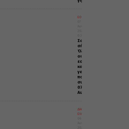
γη
ΕΟΡΤΟΛΟΓΙΟ
07
Αυγούστου
2026
0:35
Σαν
σήμερα:
Όλες
οι
εορτές
και
γεγονότα
που
συνέβησαν
07
Αυγούστου
ΔΙΑΦΟΡΑ
ΕΛΛΑΔΑ
06
Αυγούστου
2026