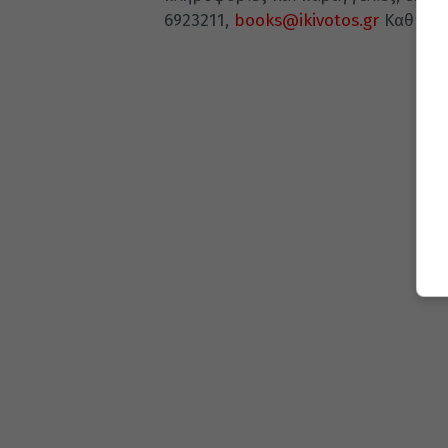
6923211,
books@ikivotos.gr
Καθημερι