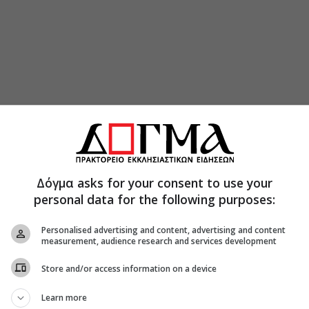
 Αθήνα για την οικονομική δυσπραγία του
με Ιερώνυμο, Πρωθυπουργό και ΠτΔημοκρατίας –
σουμε αγνή την ψυχή μας
Δόγμα asks for your consent to use your
ε τον Ποιμενάρχη της
personal data for the following purposes:
ύ Αυτοκρατορίας της Νίκαιας και Δεσποτάτου
Personalised advertising and content, advertising and content
measurement, audience research and services development
αι οι ποιμένες της Εκκλησίας όταν θυσιάζουν
Store and/or access information on a device
που κυκλοφόρησαν με το φύλλο της Κιβωτού,
Learn more
ινωνήστε στο τηλ. 210