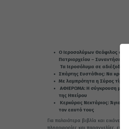
Ο Ιεροσολύμων Θεόφιλος στην
Πατριαρχείου – Συναντήσεις 
Τα Ιεροσόλυμα σε αδιέξοδο
Σπάρτης Ευστάθιος: Να κρατή
Με λαμπρότητα η Σύρος τίμησ
ΑΦΙΕΡΩΜΑ: Η σύγκρουση μεταξ
της Ηπείρου
Κερκύρας Νεκτάριος: Άγιοι είν
τον εαυτό τους
Για παλαιότερα βιβλία και εικόνες 
πληροφορίες και παραγγελίες, επικο