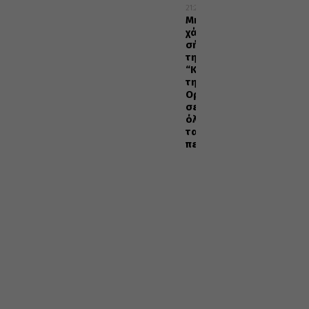
21:25
Μη
χάσετε
σήμερα,
την
“Κιβωτό
της
Ορθοδοξίας”,
σε
όλα
τα
περίπτερα