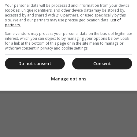
Your personal data will be processed and information from your device
νά, εκτός Σ/Κ από 10:00π.μ. έως 15:00μ.μ.
(cookies, unique identifiers, and other device data) may be stored by,
accessed by and shared with 210 partners, or used specifically by this
site. We and our partners may use precise geolocation data.
List of
partners.
Some vendors may process your personal data on the basis of legitimate
interest, which you can object to by managing your options below. Look
for a link at the bottom of this page or in the site menu to manage or
withdraw consent in privacy and cookie settings.
Do not consent
Consent
Manage options