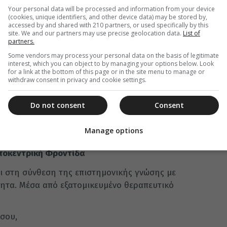
υν οι οικογένειες και οι φροντιστές, προσφέρει
Your personal data will be processed and information from your device
(cookies, unique identifiers, and other device data) may be stored by,
 συμβουλευτικής και ψυχολογικής ενδυνάμωσης.
accessed by and shared with 210 partners, or used specifically by this
site. We and our partners may use precise geolocation data.
List of
 τόσο σε άτομα που θέλουν να αξιολογηθούν
partners.
ήμης, όσο και σε άτομα που έχουν παρατηρήσει
Some vendors may process your personal data on the basis of legitimate
interest, which you can object to by managing your options below. Look
ς νοητικές τους λειτουργίες και ανησυχούν.
for a link at the bottom of this page or in the site menu to manage or
withdraw consent in privacy and cookie settings.
ργίας της δομής είναι το διευρυμένο ωράριο σε
ομάδα, με στόχο την ουσιαστική κάλυψη των
Do not consent
Consent
ικές περιπτώσεις, συμβάλλοντας στη μείωση της
η βελτίωση της ποιότητας ζωής όλων των
Manage options
ποκεντρική Φροντίδα
ι στη σύνθεση της επιστημονικής γνώσης με
ητα. Μέσα από εξατομικευμένο θεραπευτικό
όσου,