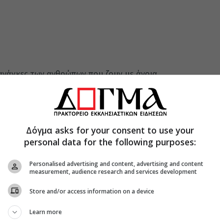
 ανάγκες των ανθρώπων που ζουν με άνοια
ρο Ημέρας Ολικής Φροντίδας για άτομα με
κωνίας – Therapy Express, κατόπιν σύμπραξης της
Σπάρτης, του Υπουργείου Υγείας και της ΑΜΚΕ
όσος Alzheimer δεν επηρεάζουν μόνο τη μνήμη.
Δόγμα asks for your consent to use your
ερινότητα, τις σχέσεις. Αγγίζουν όχι μόνο το
personal data for the following purposes:
ένεια. Σε αυτή τη σύνθετη και συχνά απαιτητική
 αποτελέσει έναν σταθερό πυλώνα φροντίδας,
Personalised advertising and content, advertising and content
measurement, audience research and services development
 διαγνωσμένη άνοια, παρέχοντας ολοκληρωμένη
Store and/or access information on a device
ι ψυχοκοινωνική αποκατάσταση, βασισμένη στις
Learn more
ς και της ψυχικής υγείας. Παράλληλα,