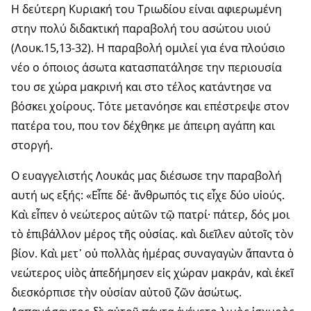
Η δεύτερη Κυριακή του Τριωδίου είναι αφιερωμένη
στην πολύ διδακτική παραβολή του ασώτου υιού
(Λουκ.15,13-32). Η παραβολή ομιλεί για ένα πλούσιο
νέο ο όποιος άσωτα κατασπατάλησε την περιουσία
του σε χώρα μακρινή και στο τέλος κατάντησε να
βόσκει χοίρους. Τότε μετανόησε και επέστρεψε στον
πατέρα του, που τον δέχθηκε με άπειρη αγάπη και
στοργή.
Ο ευαγγελιστής Λουκάς μας διέσωσε την παραβολή
αυτή ως εξής: «Εἶπε δέ· ἄνθρωπός τις εἶχε δύο υἱούς.
Καὶ εἶπεν ὁ νεώτερος αὐτῶν τῷ πατρί· πάτερ, δός μοι
τὸ ἐπιβάλλον μέρος τῆς οὐσίας. καὶ διεῖλεν αὐτοῖς τὸν
βίον. Καὶ μετ᾿ οὐ πολλὰς ἡμέρας συναγαγὼν ἅπαντα ὁ
νεώτερος υἱὸς ἀπεδήμησεν εἰς χώραν μακράν, καὶ ἐκεῖ
διεσκόρπισε τὴν οὐσίαν αὐτοῦ ζῶν ἀσώτως.