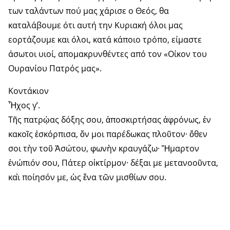
των ταλάντων πού μας χάρισε ο Θεός, θα
καταλάβουμε ότι αυτή την Κυριακή όλοι μας
εορτάζουμε και όλοι, κατά κάποιο τρόπο, είμαστε
άσωτοι υιοί, απομακρυνθέντες από τον «Οίκον του
Ουρανίου Πατρός μας».
Κοντάκιον
Ἦχος γ’.
Τῆς πατρῴας δόξης σου, ἀποσκιρτήσας ἀφρόνως, ἐν
κακοῖς ἐσκόρπισα, ὅν μοι παρέδωκας πλοῦτον· ὅθεν
σοι τὴν τοῦ Ἀσώτου, φωνὴν κραυγάζω· Ἥμαρτον
ἐνώπιόν σου, Πάτερ οἰκτίρμον· δέξαι με μετανοοῦντα,
καὶ ποίησόν με, ὡς ἕνα τῶν μισθίων σου.