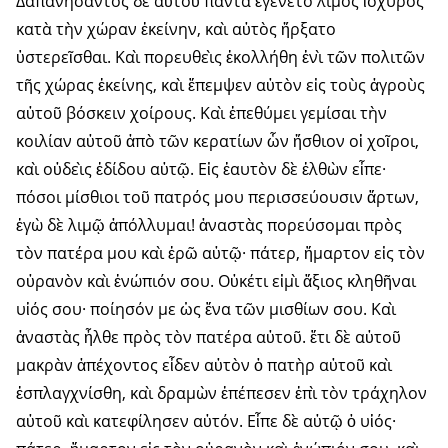
Δαπανήσαντος δὲ αὐτοῦ πάντα ἐγένετο λιμὸς ἰσχυρὸς
κατὰ τὴν χώραν ἐκείνην, καὶ αὐτὸς ἤρξατο
ὑστερεῖσθαι. Καὶ πορευθεὶς ἐκολλήθη ἑνὶ τῶν πολιτῶν
τῆς χώρας ἐκείνης, καὶ ἔπεμψεν αὐτὸν εἰς τοὺς ἀγροὺς
αὐτοῦ βόσκειν χοίρους. Καὶ ἐπεθύμει γεμίσαι τὴν
κοιλίαν αὐτοῦ ἀπὸ τῶν κερατίων ὧν ἤσθιον οἱ χοῖροι,
καὶ οὐδεὶς ἐδίδου αὐτῷ. Εἰς ἑαυτὸν δὲ ἐλθὼν εἶπε·
πόσοι μίσθιοι τοῦ πατρός μου περισσεύουσιν ἄρτων,
ἐγὼ δὲ λιμῷ ἀπόλλυμαι! ἀναστὰς πορεύσομαι πρὸς
τὸν πατέρα μου καὶ ἐρῶ αὐτῷ· πάτερ, ἥμαρτον εἰς τὸν
οὐρανὸν καὶ ἐνώπιόν σου. Οὐκέτι εἰμὶ ἄξιος κληθῆναι
υἱός σου· ποίησόν με ὡς ἕνα τῶν μισθίων σου. Καὶ
ἀναστὰς ἦλθε πρὸς τὸν πατέρα αὐτοῦ. ἔτι δὲ αὐτοῦ
μακρὰν ἀπέχοντος εἶδεν αὐτὸν ὁ πατὴρ αὐτοῦ καὶ
ἐσπλαγχνίσθη, καὶ δραμὼν ἐπέπεσεν ἐπὶ τὸν τράχηλον
αὐτοῦ καὶ κατεφίλησεν αὐτόν. Εἶπε δὲ αὐτῷ ὁ υἱός·