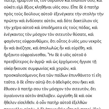
πάτερ, ἥμαρτον εἰς τὸν οὐρανὸν καὶ ἐνώπιόν σου, καὶ
οὐκέτι εἰμὶ ἄξιος κληθῆναι υἱός σου. Εἶπε δὲ ὁ πατὴρ
πρὸς τοὺς δούλους αὐτοῦ· ἐξενέγκατε τὴν στολὴν τὴν
πρώτην καὶ ἐνδύσατε αὐτόν, καὶ δότε δακτύλιον εἰς
τὴν χεῖρα αὐτοῦ καὶ ὑποδήματα εἰς τοὺς πόδας, καὶ
ἐνέγκαντες τὸν μόσχον τὸν σιτευτὸν θύσατε, καὶ
φαγόντες εὐφρανθῶμεν, ὅτι οὗτος ὁ υἱός μου νεκρὸς
ἦν καὶ ἀνέζησε, καὶ ἀπολωλὼς ἦν καὶ εὑρέθη. καὶ
ἤρξαντο εὐφραίνεσθαι. ῏Ην δὲ ὁ υἱὸς αὐτοῦ ὁ
πρεσβύτερος ἐν ἀγρῷ· καὶ ὡς ἐρχόμενος ἤγγισε τῇ
οἰκίᾳ ἤκουσε συμφωνίας καὶ χορῶν, καὶ
προσκαλεσάμενος ἕνα τῶν παίδων ἐπυνθάνετο τί εἴη
ταῦτα. ὁ δὲ εἶπεν αὐτῷ ὅτι ὁ ἀδελφός σου ἥκει καὶ
ἔθυσεν ὁ πατήρ σου τὸν μόσχον τὸν σιτευτόν, ὅτι
ὑγιαίνοντα αὐτὸν ἀπέλαβεν. ὠργίσθη δὲ καὶ οὐκ
ἤθελεν εἰσελθεῖν. ὁ οὖν πατὴρ αὐτοῦ ἐξελθὼν