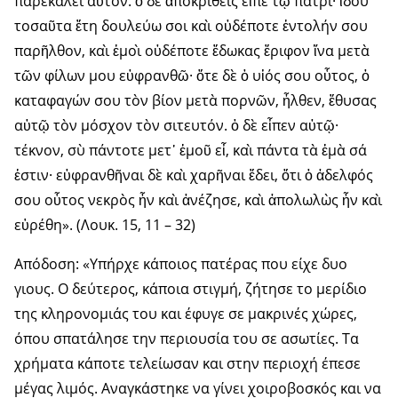
παρεκάλει αὐτόν. ὁ δὲ ἀποκριθεὶς εἶπε τῷ πατρί· ἰδοὺ
τοσαῦτα ἔτη δουλεύω σοι καὶ οὐδέποτε ἐντολήν σου
παρῆλθον, καὶ ἐμοὶ οὐδέποτε ἔδωκας ἔριφον ἵνα μετὰ
τῶν φίλων μου εὐφρανθῶ· ὅτε δὲ ὁ υἱός σου οὗτος, ὁ
καταφαγών σου τὸν βίον μετὰ πορνῶν, ἦλθεν, ἔθυσας
αὐτῷ τὸν μόσχον τὸν σιτευτόν. ὁ δὲ εἶπεν αὐτῷ·
τέκνον, σὺ πάντοτε μετ᾿ ἐμοῦ εἶ, καὶ πάντα τὰ ἐμὰ σά
ἐστιν· εὐφρανθῆναι δὲ καὶ χαρῆναι ἔδει, ὅτι ὁ ἀδελφός
σου οὗτος νεκρὸς ἦν καὶ ἀνέζησε, καὶ ἀπολωλὼς ἦν καὶ
εὑρέθη». (Λουκ. 15, 11 – 32)
Απόδοση: «Υπήρχε κάποιος πατέρας που είχε δυο
γιους. Ο δεύτερος, κάποια στιγμή, ζήτησε το μερίδιο
της κληρονομιάς του και έφυγε σε μακρινές χώρες,
όπου σπατάλησε την περιουσία του σε ασωτίες. Τα
χρήματα κάποτε τελείωσαν και στην περιοχή έπεσε
μέγας λιμός. Αναγκάστηκε να γίνει χοιροβοσκός και να