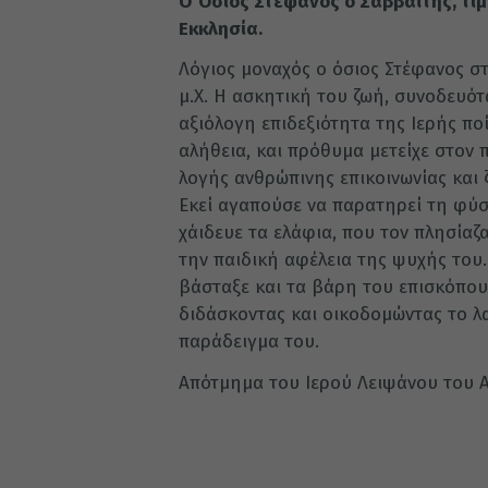
Ο Όσιος Στέφανος ο Σαββαΐτης, τι
Εκκλησία.
Λόγιος μοναχός ο όσιος Στέφανος σ
μ.Χ. Η ασκητική του ζωή, συνοδευό
αξιόλογη επιδεξιότητα της Ιερής π
αλήθεια, και πρόθυμα μετείχε στον
λογής ανθρώπινης επικοινωνίας και
Εκεί αγαπούσε να παρατηρεί τη φύσ
χάιδευε τα ελάφια, που τον πλησίαζ
την παιδική αφέλεια της ψυχής του
βάσταξε και τα βάρη του επισκόπου
διδάσκοντας και οικοδομώντας το λ
παράδειγμα του.
Απότμημα του Ιερού Λειψάνου του 