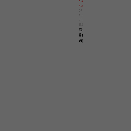
ΔΙΑΛΟΓΟΣ
ΔΙΑΦΟΡΑ
07
Αυγούστου
2026
15:02
Όσοι
δε
νηστεύουν