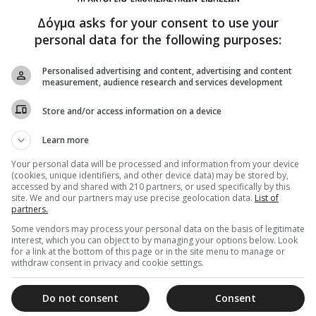
Δόγμα asks for your consent to use your
personal data for the following purposes:
Personalised advertising and content, advertising and content
measurement, audience research and services development
Store and/or access information on a device
ος γεγονός, τῆς Ἐκκλησίας, ἐπωνύμως παναοίδιμε
Learn more
χάρισι, δι’ εὐσέβειας ποικίλως διέπρεψας. Πάτερ
Your personal data will be processed and information from your device
ρήσασθαι ἠμὶν τὸ μέγα ἔλεος.
(cookies, unique identifiers, and other device data) may be stored by,
accessed by and shared with 210 partners, or used specifically by this
site. We and our partners may use precise geolocation data.
List of
partners.
Some vendors may process your personal data on the basis of legitimate
καλε καὶ σεμνότητος, τῆς Οἰκουμένης ὁ φωστήρ,
interest, which you can object to by managing your options below. Look
ώπισμα, Στέφανε σοφέ, ταῖς διδαχαῖς σου πάντας
for a link at the bottom of this page or in the site menu to manage or
withdraw consent in privacy and cookie settings.
σβευε Χριστῷ τῷ Θεῷ, σωθῆναι τὰς ψυχὰς ἡμῶν.
Do not consent
Consent