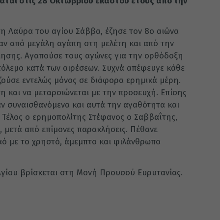
μάται στις 28 Οκτωβρίου έκαστου έτους από την
τη Λαύρα του αγίου Σάββα, έζησε τον 8ο αιώνα
ταν από μεγάλη αγάπη στη μελέτη και από την
οίησης. Αγαπούσε τους αγώνες για την ορθόδοξη
 πόλεμο κατά των αιρέσεων. Συχνά απέφευγε κάθε
 ζούσε εντελώς μόνος σε διάφορα ερημικά μέρη.
η και να μεταρσιώνεται με την προσευχή. Επίσης
αν συναισθανόμενα και αυτά την αγαθότητα και
. Τέλος ο ερημοπολίτης Στέφανος ο Σαββαΐτης,
, μετά από επίμονες παρακλήσεις. Πέθανε
αό με το χρηστό, άμεμπτο και φιλάνθρωπο
Αγίου βρίσκεται στη Μονή Προυσού Ευρυτανίας.