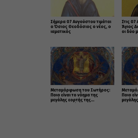
Σήμερα 07 Αυγούστου τιμάται
Στις 07
ο Όσιος Θεοδόσιος ο νέος, ο
Άγιος Δ
ιαματικός
οι δύο 
Μεταμόρφωση του Σωτήρος:
Μεταμό
Ποιο είναι το νόημα της
Ποιο εί
μεγάλης εορτής της
μεγάλης
Χριστιανοσύνης
Χριστι