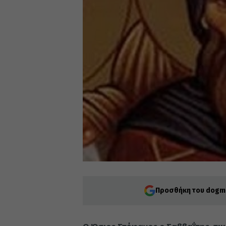
Προσθήκη του dogma