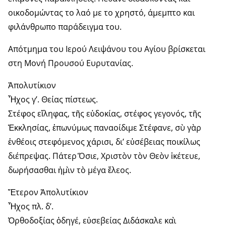
οικοδομώντας το λαό με το χρηστό, άμεμπτο και
φιλάνθρωπο παράδειγμα του.
Απότμημα του Ιερού Λειψάνου του Αγίου βρίσκεται
στη Μονή Προυσού Ευρυτανίας.
Ἀπολυτίκιον
Ἦχος γ’. Θείας πίστεως.
Στέφος εἴληφας, τῆς εὐδοκίας, στέφος γεγονός, τῆς
Ἐκκλησίας, ἐπωνύμως παναοίδιμε Στέφανε, σὺ γὰρ
ἐνθέοις στεφόμενος χάρισι, δι’ εὐσέβειας ποικίλως
διέπρεψας. Πάτερ Ὅσιε, Χριστὸν τὸν Θεὸν ἱκέτευε,
δωρήσασθαι ἠμὶν τὸ μέγα ἔλεος.
Ἕτερον Ἀπολυτίκιον
Ἦχος πλ. δ’.
Ὀρθοδοξίας ὁδηγέ, εὐσεβείας Διδάσκαλε καὶ