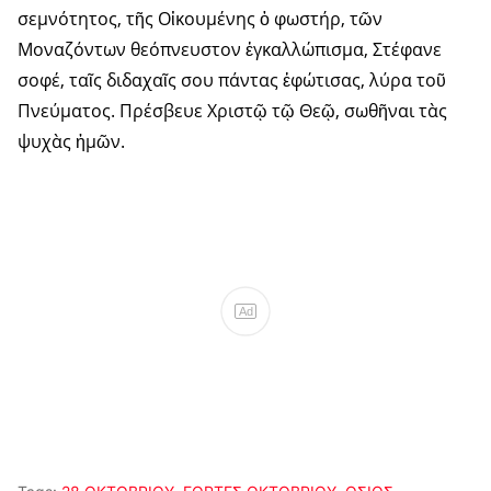
σεμνότητος, τῆς Οἰκουμένης ὁ φωστήρ, τῶν
Μοναζόντων θεόπνευστον ἐγκαλλώπισμα, Στέφανε
σοφέ, ταῖς διδαχαῖς σου πάντας ἐφώτισας, λύρα τοῦ
Πνεύματος. Πρέσβευε Χριστῷ τῷ Θεῷ, σωθῆναι τὰς
ψυχὰς ἡμῶν.
Ad