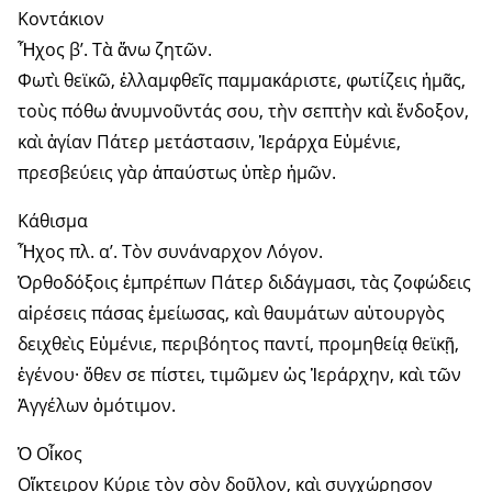
Κοντάκιον
Ἦχος β’. Τὰ ἄνω ζητῶν.
Φωτὶ θεϊκῶ, ἑλλαμφθεῖς παμμακάριστε, φωτίζεις ἠμᾶς,
τοὺς πόθω ἀνυμνοῦντάς σου, τὴν σεπτὴν καὶ ἔνδοξον,
καὶ ἁγίαν Πάτερ μετάστασιν, Ἱεράρχα Εὐμένιε,
πρεσβεύεις γὰρ ἀπαύστως ὑπὲρ ἠμῶν.
Κάθισμα
Ἦχος πλ. α’. Τὸν συνάναρχον Λόγον.
Ὀρθοδόξοις ἐμπρέπων Πάτερ διδάγμασι, τὰς ζοφώδεις
αἱρέσεις πάσας ἐμείωσας, καὶ θαυμάτων αὐτουργὸς
δειχθεὶς Εὐμένιε, περιβόητος παντί, προμηθείᾳ θεϊκῇ,
ἐγένου· ὅθεν σε πίστει, τιμῶμεν ὡς Ἱεράρχην, καὶ τῶν
Ἀγγέλων ὁμότιμον.
Ὁ Οἶκος
Οἴκτειρον Κύριε τὸν σὸν δοῦλον, καὶ συγχώρησον