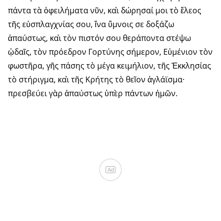
πάντα τὰ ὀφειλήματα νῦν, καὶ δώρησαί μοι τὸ ἔλεος
τῆς εὐσπλαγχνίας σου, ἵνα ὕμνοις σε δοξάζω
ἀπαύστως, καὶ τὸν πιστόν σου θεράποντα στέψω
ᾠδαῖς, τὸν πρόεδρον Γορτύνης σήμερον, Εὐμένιον τὸν
φωστῆρα, γῆς πάσης τὸ μέγα κειμήλιον, τῆς Ἐκκλησίας
τὸ στήριγμα, καὶ τῆς Κρήτης τὸ θεῖον ἀγλάϊσμα·
πρεσβεύει γὰρ ἀπαύστως ὑπὲρ πάντων ἡμῶν.
Ad