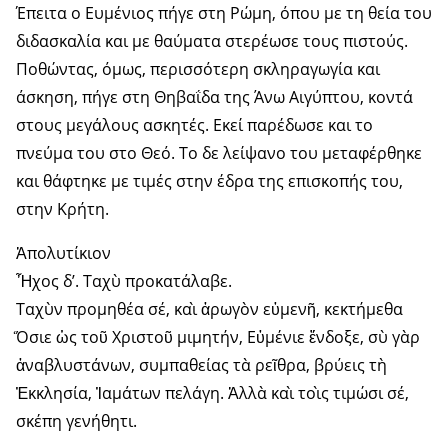
Έπειτα ο Ευμένιος πήγε στη Ρώμη, όπου με τη θεία του
διδασκαλία και με θαύματα στερέωσε τους πιστούς.
Ποθώντας, όμως, περισσότερη σκληραγωγία και
άσκηση, πήγε στη Θηβαΐδα της Άνω Αιγύπτου, κοντά
στους μεγάλους ασκητές. Εκεί παρέδωσε και το
πνεύμα του στο Θεό. Το δε λείψανο του μεταφέρθηκε
και θάφτηκε με τιμές στην έδρα της επισκοπής του,
στην Κρήτη.
Ἀπολυτίκιον
Ἦχος δ’. Ταχὺ προκατάλαβε.
Ταχὺν προμηθέα σέ, καὶ ἀρωγὸν εὐμενῆ, κεκτήμεθα
Ὅσιε ὡς τοῦ Χριστοῦ μιμητήν, Εὐμένιε ἔνδοξε, σὺ γὰρ
ἀναβλυστάνων, συμπαθείας τὰ ρεῖθρα, βρύεις τὴ
Ἐκκλησία, Ἰαμάτων πελάγη. Ἀλλὰ καὶ τοὶς τιμώσι σέ,
σκέπη γενήθητι.