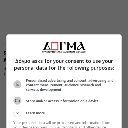
18 Σεπτεμβρίου 2021
Σήμερα 18 Σεπτεμβρίου τιμάται η Αγία
Αριάδνη
Δόγμα asks for your consent to use your
personal data for the following purposes:
Η Αγία Αριάδνη, τη μνήμη της οποίας τιμά σήμερα 18
Σεπτεμβρίου η Εκκλησία, αν και δούλα, ήταν ανώτερη και...
Personalised advertising and content, advertising and
content measurement, audience research and
services development
Store and/or access information on a device
Learn more
Your personal data will be processed and information from
your device (cookies, unique identifiers, and other device