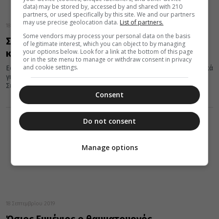
data) may be stored by, accessed by and shared with 210
partners, or used specifically by this site. We and our partners
may use precise geolocation data.
List of partners.
18 Σεπτεμβρίου 2021
Some vendors may process your personal data on the basis
Σαν σήμερα 18 Σεπτεμβρίου: Όλες οι εορτές
of legitimate interest, which you can object to by managing
your options below. Look for a link at the bottom of this page
και τα σημαντικότερα γεγονότα
or in the site menu to manage or withdraw consent in privacy
and cookie settings.
Εορτές της Ορθοδοξίας, σημαντικά ιστορικά, πολιτικά, κοινωνικά
γεγονότα, γεννήσεις και θάνατοι που συνέβησαν σαν σήμερα 18
Σεπτεμβρίου.
Consent
Do not consent
Manage options
18 Σεπτεμβρίου 2019