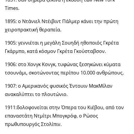
Times.
1895: ο Ντάνιελ Ντέιβιντ Πάλμερ κάνει την πρώτη
χειροπρακτική θεραπεία.
1905: γεννιέται η μεγάλη Σουηδή ηθοποιός Γκρέτα
Γκάρμπο, κατά κόσμον Γκρέτα Γκούσταβσον.
1906: στο Χονγκ Κονγκ, τυφώνας ξεσηκώνει κύματα
τσουνάμι, σκοτώνοντας περίπου 10.000 ανθρώπους.
1907: ο Αμερικανός φυσικός Έντουιν ΜακΜίλαν
ανακαλύπτει το πλουτώνιο.
1911:δολοφονείται στην Όπερα του Κιέβου, από τον
επαναστάτη Ντμίτρι Μπογκρόφ, ο Ρώσος
πρωθυπουργός Στολίπιν.