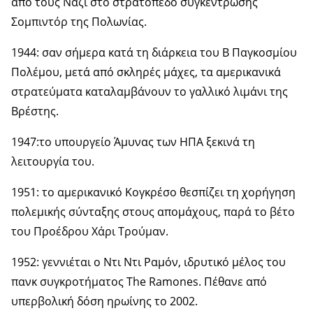
από τους Ναζί στο στρατόπεδο συγκέντρωσης
Σομπιντόρ της Πολωνίας.
1944: σαν σήμερα κατά τη διάρκεια του Β Παγκοσμίου
Πολέμου, μετά από σκληρές μάχες, τα αμερικανικά
στρατεύματα καταλαμβάνουν το γαλλικό λιμάνι της
Βρέστης.
1947:το υπουργείο Άμυνας των ΗΠΑ ξεκινά τη
λειτουργία του.
1951: το αμερικανικό Κογκρέσο θεσπίζει τη χορήγηση
πολεμικής σύνταξης στους απομάχους, παρά το βέτο
του Προέδρου Χάρι Τρούμαν.
1952: γεννιέται ο Ντι Ντι Ραμόν, ιδρυτικό μέλος του
πανκ συγκροτήματος The Ramones. Πέθανε από
υπερβολική δόση ηρωίνης το 2002.