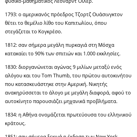
φυσικο-μαθηματικός Λέοναρντ Όιλερ.
1793: ο αμερικανός πρόεδρος Τζορτζ Ουάσινγκτον
θέτει το θεμέλιο λίθο του Καπιτωλίου, όπου
στεγάζεται το Κογκρέσο.
1812: σαν σήμερα μεγάλη πυρκαγιά στη Μόσχα
κατακαίει το 90% των σπιτιών και 1.000 εκκλησίες.
1830: διοργανώνεται αγώνας 9 μιλίων μεταξύ ενός
αλόγου και του Tom Thumb, του πρώτου αυτοκινήτου
που κατασκευάστηκε στην Αμερική. Νικητής
ανακηρύσσεται το άλογο με μεγάλη διαφορά, αφού το
αυτοκίνητο παρουσιάζει μηχανικά προβλήματα.
1834: η Αθήνα ονομάζεται πρωτεύουσα του ελληνικού
κράτους.
1851: σαν σήμερα ξεκινά η έκδοση των New York