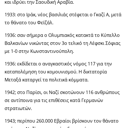
και ιδρύει την Σαουδική Αραβία.
1933: στο Ιράκ, νέος βασιλιάς στέφεται ο Γκαζί Α, μετά
το θάνατο του Φεϊζάλ.
1936: σαν σήμερα ο Ολυμπιακός κατακτά το Κύπελλο
Βαλκανίων νικώντας στον 3ο τελικό τη Λέφσκι Σόφιας
με 1-0 στην Κωνσταντινούπολη.
1936: εκδίδεται ο αναγκαστικός νόμος 117 για την
καταπολέμηση του κομουνισμού. Η δικτατορία
Μεταξά καταργεί τα πολιτικά κόμματα.
1942; στο Παρίσι, οι Ναζί σκοτώνουν 116 ανθρώπους
σε αντίποινα για τις επιθέσεις κατά Γερμανών
στρατιωτών.
1943; περίπου 260.000 Εβραίοι βρίσκουν τον θάνατο