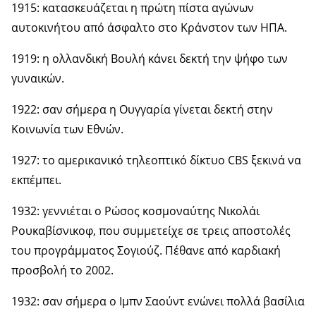
1915: κατασκευάζεται η πρώτη πίστα αγώνων
αυτοκινήτου από άσφαλτο στο Κράνστον των ΗΠΑ.
1919: η ολλανδική Βουλή κάνει δεκτή την ψήφο των
γυναικών.
1922: σαν σήμερα η Ουγγαρία γίνεται δεκτή στην
Κοινωνία των Εθνών.
1927: το αμερικανικό τηλεοπτικό δίκτυο CBS ξεκινά να
εκπέμπει.
1932: γεννιέται ο Ρώσος κοσμοναύτης Νικολάι
Ρουκαβίσνικοφ, που συμμετείχε σε τρεις αποστολές
του προγράμματος Σογιούζ. Πέθανε από καρδιακή
προσβολή το 2002.
1932: σαν σήμερα ο Ιμπν Σαούντ ενώνει πολλά βασίλια