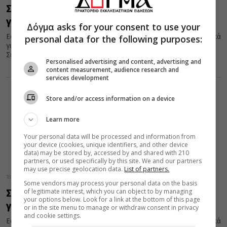
Σαν σήμερα 18 Σεπτεμβρίου… Εορτές και
γεγονότα
Δόγμα asks for your consent to use your
Εορτές της Ορθοδοξίας, σημαντικά ιστορικά, πολιτικά, κοινωνικά
personal data for the following purposes:
γεγονότα, γεννήσεις και θάνατοι που συνέβησαν σαν σήμερα 18
Σεπτεμβρίου.
Personalised advertising and content, advertising and
content measurement, audience research and
services development
Store and/or access information on a device
Learn more
Your personal data will be processed and information from
your device (cookies, unique identifiers, and other device
data) may be stored by, accessed by and shared with 210
partners, or used specifically by this site. We and our partners
may use precise geolocation data.
List of partners.
18 Σεπτεμβρίου 2016
Some vendors may process your personal data on the basis
of legitimate interest, which you can object to by managing
Σαν σήμερα 18 Σεπτεμβρίου: Εορτές και
your options below. Look for a link at the bottom of this page
γεγονότα
or in the site menu to manage or withdraw consent in privacy
and cookie settings.
Εορτές της Ορθοδοξίας, σημαντικά ιστορικά, πολιτικά, κοινωνικά