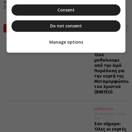
γεγονότα, γεννήσεις και θάνατοι που συνέβησαν σαν σήμερα 18
Σεπτεμβρίου.
Consent
Do not consent
ΡΟΗ ΕΙΔΗΣΕΩΝ
VIDEOS
Manage options
06 Αυγούστου 2026
0:36
Όσα
μαθαίνουμε
από την Ιερά
Παράδοση για
την εορτή της
Μεταμορφώσεως
του Χριστού
(ΒΙΝΤΕΟ)
ΕΟΡΤΟΛΟΓΙΟ
06 Αυγούστου 2026
0:35
Σαν σήμερα:
Όλες οι εορτές