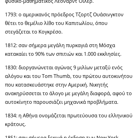
φυσικο-μαθηματικός Λέοναρντ Όιλερ.
1793: ο αμερικανός πρόεδρος Τζορτζ Ουάσινγκτον
θέτει το θεμέλιο λίθο του Καπιτωλίου, όπου
στεγάζεται το Κογκρέσο.
1812: σαν σήμερα μεγάλη πυρκαγιά στη Μόσχα
κατακαίει το 90% των σπιτιών και 1.000 εκκλησίες.
1830: διοργανώνεται αγώνας 9 μιλίων μεταξύ ενός
αλόγου και του Tom Thumb, του πρώτου αυτοκινήτου
που κατασκευάστηκε στην Αμερική. Νικητής
ανακηρύσσεται το άλογο με μεγάλη διαφορά, αφού το
αυτοκίνητο παρουσιάζει μηχανικά προβλήματα.
1834: η Αθήνα ονομάζεται πρωτεύουσα του ελληνικού
κράτους.
1851: σαν σήμερα ξεκινά η έκδοση των New York