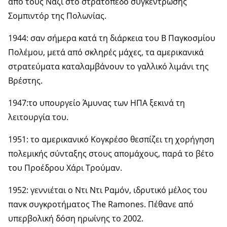
από τους Ναζί στο στρατόπεδο συγκέντρωσης
Σομπιντόρ της Πολωνίας.
1944: σαν σήμερα κατά τη διάρκεια του Β Παγκοσμίου
Πολέμου, μετά από σκληρές μάχες, τα αμερικανικά
στρατεύματα καταλαμβάνουν το γαλλικό λιμάνι της
Βρέστης.
1947:το υπουργείο Άμυνας των ΗΠΑ ξεκινά τη
λειτουργία του.
1951: το αμερικανικό Κογκρέσο θεσπίζει τη χορήγηση
πολεμικής σύνταξης στους απομάχους, παρά το βέτο
του Προέδρου Χάρι Τρούμαν.
1952: γεννιέται ο Ντι Ντι Ραμόν, ιδρυτικό μέλος του
πανκ συγκροτήματος The Ramones. Πέθανε από
υπερβολική δόση ηρωίνης το 2002.