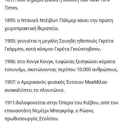
Times.
1895: ο Ντάνιελ Ντέιβιντ Πάλμερ κάνει την πρώτη
χειροπρακτική θεραπεία.
1905: γεννιέται η μεγάλη Σουηδή ηθοποιός Γκρέτα
Γκάρμπο, κατά κόσμον Γκρέτα Γκούσταβσον.
1906: στο Χονγκ Κονγκ, τυφώνας ξεσηκώνει κύματα
τσουνάμι, σκοτώνοντας περίπου 10.000 ανθρώπους.
1907: ο Αμερικανός φυσικός Έντουιν ΜακΜίλαν
ανακαλύπτει το πλουτώνιο.
1911:δολοφονείται στην Όπερα του Κιέβου, από τον
επαναστάτη Ντμίτρι Μπογκρόφ, ο Ρώσος
πρωθυπουργός Στολίπιν.