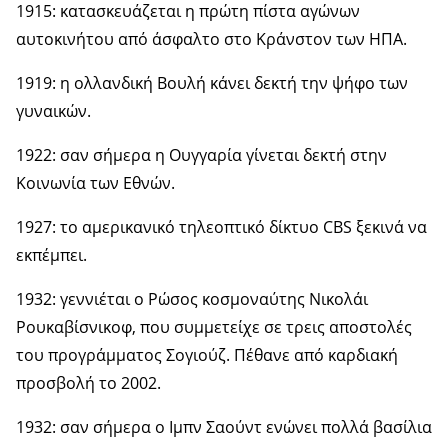
1915: κατασκευάζεται η πρώτη πίστα αγώνων
αυτοκινήτου από άσφαλτο στο Κράνστον των ΗΠΑ.
1919: η ολλανδική Βουλή κάνει δεκτή την ψήφο των
γυναικών.
1922: σαν σήμερα η Ουγγαρία γίνεται δεκτή στην
Κοινωνία των Εθνών.
1927: το αμερικανικό τηλεοπτικό δίκτυο CBS ξεκινά να
εκπέμπει.
1932: γεννιέται ο Ρώσος κοσμοναύτης Νικολάι
Ρουκαβίσνικοφ, που συμμετείχε σε τρεις αποστολές
του προγράμματος Σογιούζ. Πέθανε από καρδιακή
προσβολή το 2002.
1932: σαν σήμερα ο Ιμπν Σαούντ ενώνει πολλά βασίλια