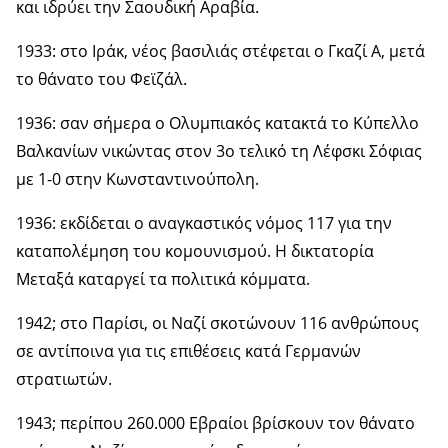
και ιδρύει την Σαουδική Αραβία.
1933: στο Ιράκ, νέος βασιλιάς στέφεται ο Γκαζί Α, μετά
το θάνατο του Φεϊζάλ.
1936: σαν σήμερα ο Ολυμπιακός κατακτά το Κύπελλο
Βαλκανίων νικώντας στον 3ο τελικό τη Λέφσκι Σόφιας
με 1-0 στην Κωνσταντινούπολη.
1936: εκδίδεται ο αναγκαστικός νόμος 117 για την
καταπολέμηση του κομουνισμού. Η δικτατορία
Μεταξά καταργεί τα πολιτικά κόμματα.
1942; στο Παρίσι, οι Ναζί σκοτώνουν 116 ανθρώπους
σε αντίποινα για τις επιθέσεις κατά Γερμανών
στρατιωτών.
1943; περίπου 260.000 Εβραίοι βρίσκουν τον θάνατο