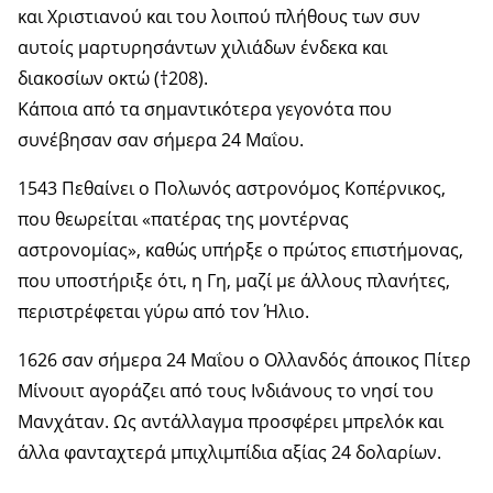
και Χριστιανού και του λοιπού πλήθους των συν
αυτοίς μαρτυρησάντων χιλιάδων ένδεκα και
διακοσίων οκτώ (†208).
Κάποια από τα σημαντικότερα γεγονότα που
συνέβησαν σαν σήμερα 24 Μαΐου.
1543 Πεθαίνει ο Πολωνός αστρονόμος Κοπέρνικος,
που θεωρείται «πατέρας της μοντέρνας
αστρονομίας», καθώς υπήρξε ο πρώτος επιστήμονας,
που υποστήριξε ότι, η Γη, μαζί με άλλους πλανήτες,
περιστρέφεται γύρω από τον Ήλιο.
1626 σαν σήμερα 24 Μαΐου ο Ολλανδός άποικος Πίτερ
Μίνουιτ αγοράζει από τους Ινδιάνους το νησί του
Μανχάταν. Ως αντάλλαγμα προσφέρει μπρελόκ και
άλλα φανταχτερά μπιχλιμπίδια αξίας 24 δολαρίων.