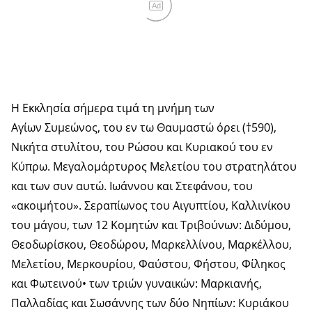
Ad
Η Εκκλησία σήμερα τιμά τη μνήμη των
Αγίων Συμεώνος, του εν τω Θαυμαστώ όρει (†590),
Νικήτα στυλίτου, του Ρώσου και Κυριακού του εν
Κύπρω. Μεγαλομάρτυρος Μελετίου του στρατηλάτου
και των συν αυτώ. Ιωάννου και Στεφάνου, του
«ακοιμήτου». Σεραπίωνος του Αιγυπτίου, Καλλινίκου
του μάγου, των 12 Κομητών και Τριβούνων: Διδύμου,
Θεοδωρίσκου, Θεοδώρου, Μαρκελλίνου, Μαρκέλλου,
Μελετίου, Μερκουρίου, Φαύστου, Φήστου, Φίληκος
και Φωτεινού• των τριών γυναικών: Μαρκιανής,
Παλλαδίας και Σωσάννης των δύο Νηπίων: Κυριάκου