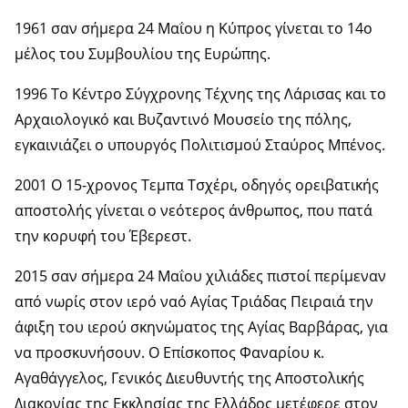
1961 σαν σήμερα 24 Μαΐου η Κύπρος γίνεται το 14ο
μέλος του Συμβουλίου της Ευρώπης.
1996 Το Κέντρο Σύγχρονης Τέχνης της Λάρισας και το
Αρχαιολογικό και Βυζαντινό Μουσείο της πόλης,
εγκαινιάζει ο υπουργός Πολιτισμού Σταύρος Μπένος.
2001 Ο 15-χρονος Τεμπα Τσχέρι, οδηγός ορειβατικής
αποστολής γίνεται ο νεότερος άνθρωπος, που πατά
την κορυφή του Έβερεστ.
2015 σαν σήμερα 24 Μαΐου χιλιάδες πιστοί περίμεναν
από νωρίς στον ιερό ναό Αγίας Τριάδας Πειραιά την
άφιξη του ιερού σκηνώματος της Αγίας Βαρβάρας, για
να προσκυνήσουν. Ο Επίσκοπος Φαναρίου κ.
Αγαθάγγελος, Γενικός Διευθυντής της Αποστολικής
Διακονίας της Εκκλησίας της Ελλάδος μετέφερε στον