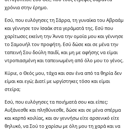
χρόνια στην έρημο.
Εσύ, που ευλόγησες τη Σάρρα, τη γυναίκα του Αβραάμ
και γέννησε τον Ισαάκ στα γεράματά της. Εσύ που
χαρίτωσες εκείνη την Άννα την ομοία μου και γέννησε
το Σαμουήλ τον προφήτη. Εσύ δώσε και σε μένα την
ταπεινή Σου δούλη παιδί, και μη με αφήσης να είμαι
ντροπιασμένη και ταπεινωμένη από όλο μου το γένος.
Κύριε, ο Θεός μου, τάχα και σαν ένα από τα θηρία δεν
είμαι και εγώ; Διατί με ωργίστηκες τόσο και είμαι
στείρα;
Εσύ, που ευλόγησες τα ποιήματά σου και είπες:
Αυξάνεσθε και πληθύνεσθε, δώσε και σε μένα σπέρμα
και καρπό κοιλίας, και αν γεννήσω είτε αρσενικό είτε
θηλυκό, να Σού το χαρίσω με όλη μου τη χαρά και να