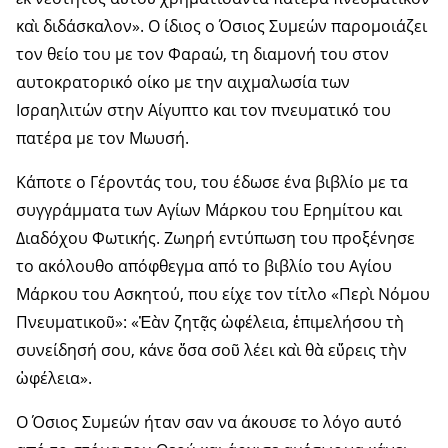
καὶ διδάσκαλον». Ο ίδιος ο Όσιος Συμεών παρομοιάζει
τον θείο του με τον Φαραώ, τη διαμονή του στον
αυτοκρατορικό οίκο με την αιχμαλωσία των
Ισραηλιτών στην Αίγυπτο και τον πνευματικό του
πατέρα με τον Μωυσή.
Κάποτε ο Γέροντάς του, του έδωσε ένα βιβλίο με τα
συγγράμματα των Αγίων Μάρκου του Ερημίτου και
Διαδόχου Φωτικής. Ζωηρή εντύπωση του προξένησε
το ακόλουθο απόφθεγμα από το βιβλίο του Αγίου
Μάρκου του Ασκητού, που είχε τον τίτλο «Περὶ Νόμου
Πνευματικοῦ»: «Ἐὰν ζητᾷς ὠφέλεια, ἐπιμελήσου τὴ
συνείδησή σου, κάνε ὅσα σοῦ λέει καὶ θὰ εὕρεις τὴν
ὠφέλεια».
Ο Όσιος Συμεών ήταν σαν να άκουσε το λόγο αυτό