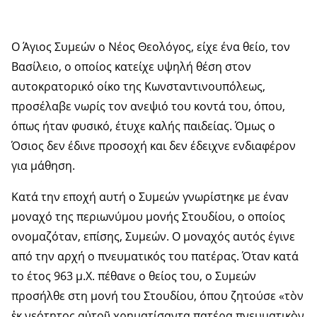
Ο Άγιος Συμεών ο Νέος Θεολόγος, είχε ένα θείο, τον
Βασίλειο, ο οποίος κατείχε υψηλή θέση στον
αυτοκρατορικό οίκο της Κωνσταντινουπόλεως,
προσέλαβε νωρίς τον ανεψιό του κοντά του, όπου,
όπως ήταν φυσικό, έτυχε καλής παιδείας. Όμως ο
Όσιος δεν έδινε προσοχή και δεν έδειχνε ενδιαφέρον
για μάθηση.
Κατά την εποχή αυτή ο Συμεών γνωρίστηκε με έναν
μοναχό της περιωνύμου μονής Στουδίου, ο οποίος
ονομαζόταν, επίσης, Συμεών. Ο μοναχός αυτός έγινε
από την αρχή ο πνευματικός του πατέρας. Όταν κατά
το έτος 963 μ.Χ. πέθανε ο θείος του, ο Συμεών
προσήλθε στη μονή του Στουδίου, όπου ζητούσε «τὸν
ἐκ νεότητος αὐτοῦ χρηματίσαντα πατέρα πνευματικὸν