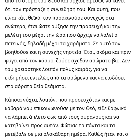
από το στόμα του Θεού και άρχισε αμέσως να κάνει
ότι τον πρόσταζε η συνείδησή του. Και αυτή, που
είναι κάτι θεϊκό, τον παρακινούσε συνεχώς στα
ανώτερα, έτσι ώστε αύξησε την προσευχή και την
μελέτη του μέχρι την ώρα που άρχιζε να λαλεί ο
πετεινός, δηλαδή μέχρι τα χαράματα. Σε αυτό τον
βοηθούσε και η συνεχής νηστεία. Έτσι, ακόμα και πριν
φύγει από τον κόσμο, ζούσε σχεδόν ασώματο βίο. Δεν
του χρειάστηκε λοιπόν πολύς καιρός, για να
εκδημήσει εντελώς από τα ορώμενα και να εισδύσει
στα αόρατα θεία θεάματα.
Κάποια νύχτα, λοιπόν, που προσευχόταν και με
καθαρό νου επικοινωνούσε με τον Θεό, είδε ξαφνικά
να λάμπει άπλετο φως από τους ουρανούς και να
κατεβαίνει προς αυτόν. Φώτισε τα πάντα και τα
μετέβαλε σε μια ολοκάθαρη ημέρα. Καθώς ήταν και ο