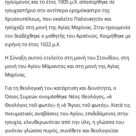
ηγούμενος και το έτος 1005 μ.Χ. αποσύρθηκε σε
ησυχαστήριο στο αντίπερα ερημόκαστρο της
Χρυσουπόλεως, που εκαλείτο Παλουκητόν και
ησύχαζε στη μονή της Αγίας Μαρίνας. Στην ηγουμενία
τον διαδέχθηκε ο μαθητής του Αρσένιος. Κοιμήθηκε με
ειρήνη το έτος 1022 μ.Χ.
Η Σύναξη αυτού ετελείτο στη μονή του Στουδίου, στη
μονή του Αγίου Μάμαντος και στη μονή της Αγίας
Μαρίνας.
Για τη θεολογική του κατάρτιση και δεινότητα, ο
Όσιος Συμεών ονομάσθηκε Νέος Θεολόγος, «ὁ
Θεολόγος τοῦ φωτός» ή «ὁ Ἅγιος τοῦ φωτός». Κατά τις
πνευματικές αναβάσεις του Αγίου, επιδιδόμενος στην
ησυχία, ελευθερωνόταν από την ύλη, η γλώσσα του
γινόταν γλώσσα πυρός, συνέθετε και θεολογούσε