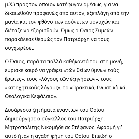
μ.Χ.) προς τον οποίον κατέφυγαν αμέσως, για να
δικαιωθούν προφανώς από αυτόν, εξεπλάγη από την
μανία και τον φθόνο των ασύνετων μοναχών και
διέταξε να εξορισθούν. Όμως ο Όσιος Συμεών
παρακάλεσε θερμώς τον Πατριάρχη να τους
συγχωρέσει.
Ο Όσιος, παρά τα πολλά καθήκοντά του στη μονή,
εύρισκε καιρό να γράφει «τῶν θείων ὕμνων τοὺς
ἔρωτες», τους «λόγους τῶν ἐξηγήσεων», τους
«κατηχητικοὺς λόγους», τα «Πρακτικά, Γνωστικὰ καὶ
Θεολογικὰ Κεφάλαια».
Δυσάρεστα ζητήματα εναντίων του Οσίου
δημιούργησε ο σύγκελλος του Πατριάρχη,
Μητροπολίτης Νικομήδειας Στέφανος. Αφορμή γι’
αυτό ήταν η αγαθή φήμη του Οσίου. Επειδή ο