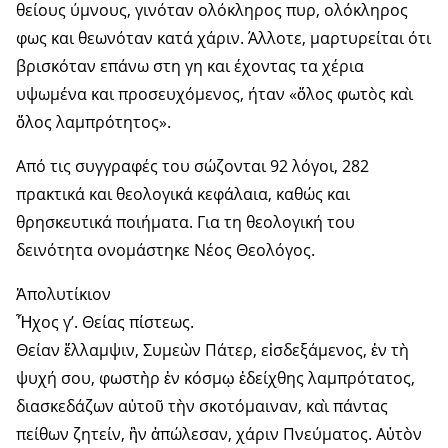
θείους ύμνους, γινόταν ολόκληρος πυρ, ολόκληρος
φως και θεωνόταν κατά χάριν. Άλλοτε, μαρτυρείται ότι
βρισκόταν επάνω στη γη και έχοντας τα χέρια
υψωμένα και προσευχόμενος, ήταν «ὅλος φωτὸς καὶ
ὅλος λαμπρότητος».
Από τις συγγραφές του σώζονται 92 λόγοι, 282
πρακτικά και θεολογικά κεφάλαια, καθώς και
θρησκευτικά ποιήματα. Για τη θεολογική του
δεινότητα ονομάστηκε Νέος Θεολόγος.
Ἀπολυτίκιον
Ἦχος γ’. Θείας πίστεως.
Θείαν ἔλλαμψιν, Συμεὼν Πάτερ, εἰσδεξάμενος, ἐν τὴ
ψυχή σου, φωστὴρ ἐν κόσμῳ ἐδείχθης λαμπρότατος,
διασκεδάζων αὐτοῦ τὴν σκοτόμαιναν, καὶ πάντας
πείθων ζητείν, ἣν ἀπώλεσαν, χάριν Πνεύματος. Αὐτὸν