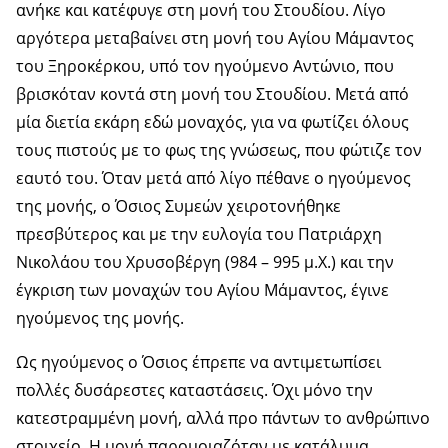
ανήκε και κατέφυγε στη μονή του Στουδίου. Λίγο
αργότερα μεταβαίνει στη μονή του Αγίου Μάμαντος
του Ξηροκέρκου, υπό τον ηγούμενο Αντώνιο, που
βρισκόταν κοντά στη μονή του Στουδίου. Μετά από
μία διετία εκάρη εδώ μοναχός, για να φωτίζει όλους
τους πιστούς με το φως της γνώσεως, που φώτιζε τον
εαυτό του. Όταν μετά από λίγο πέθανε ο ηγούμενος
της μονής, ο Όσιος Συμεών χειροτονήθηκε
πρεσβύτερος και με την ευλογία του Πατριάρχη
Νικολάου του Χρυσοβέργη (984 – 995 μ.Χ.) και την
έγκριση των μοναχών του Αγίου Μάμαντος, έγινε
ηγούμενος της μονής.
Ως ηγούμενος ο Όσιος έπρεπε να αντιμετωπίσει
πολλές δυσάρεστες καταστάσεις. Όχι μόνο την
κατεστραμμένη μονή, αλλά προ πάντων το ανθρώπινο
στοιχείο. Η μονή παρομοιαζόταν με κατάλυμα