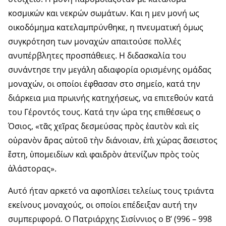
κοσμικών και νεκρών σωμάτων. Και η μεν μονή ως
οικοδόμημα κατελαμπρύνθηκε, η πνευματική όμως
συγκρότηση των μοναχών απαιτούσε πολλές
ανυπέρβλητες προσπάθειες. Η διδασκαλία του
συνάντησε την μεγάλη αδιαφορία ορισμένης ομάδας
μοναχών, οι οποίοι έφθασαν στο σημείο, κατά την
διάρκεια μια πρωινής κατηχήσεως, να επιτεθούν κατά
του Γέροντός τους. Κατά την ώρα της επιθέσεως ο
Όσιος, «τᾶς χεῖρας δεσμεύσας πρὸς ἐαυτὸν καὶ εἰς
οὐρανὸν ἄρας αὐτοῦ τὴν διάνοιαν, ἐπὶ χώρας ἄσειστος
ἔστη, ὑπομειδίων καὶ φαιδρὸν ἀτενίζων πρὸς τοὺς
ἀλάστορας».
Αυτό ήταν αρκετό να αφοπλίσει τελείως τους τριάντα
εκείνους μοναχούς, οι οποίοι επέδειξαν αυτή την
συμπεριφορά. Ο Πατριάρχης Σισίννιος ο Β’ (996 – 998