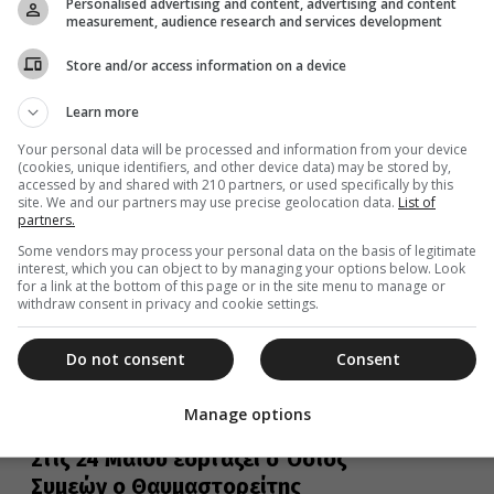
Personalised advertising and content, advertising and content
Ο όσιος Συμεών, έζησε την εποχή του αυτοκράτορα
measurement, audience research and services development
Ιουστίνου. Καταγόταν από την Έδεσσα, αλλά γεννήθηκε
στην Αντιόχεια της Συρίας....
Store and/or access information on a device
Learn more
Your personal data will be processed and information from your device
12 Οκτωβρίου 2022
(cookies, unique identifiers, and other device data) may be stored by,
accessed by and shared with 210 partners, or used specifically by this
Μεσσηνίας Χρυσόστομος: «
site. We and our partners may use precise geolocation data.
List of
Φωτισμένος είναι αυτός, ο οποίος
partners.
αγαπά τους άλλους χωρίς όρια και
Some vendors may process your personal data on the basis of legitimate
interest, which you can object to by managing your options below. Look
αποκλεισμούς»- Βίντεο
for a link at the bottom of this page or in the site menu to manage or
withdraw consent in privacy and cookie settings.
Με λαμπρότητα και την παρουσία πλειάδος Ιεραρχών
γευμα της Τρίτης (11/10) στον Ιερό...
Do not consent
Consent
Manage options
24 Μαΐου 2022
Στις 24 Μαΐου εορτάζει ο Όσιος
Συμεών ο Θαυμαστορείτης