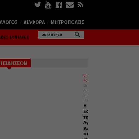
ΙΑΛΟΓΟΣ
ΔΙΑΦΟΡΑ
ΜΗΤΡΟΠΟΛΕΙΣ
ΚΕΣ ΣΥΝΤΑΓΕΣ
Η ΕΙΔΗΣΕΩΝ
Uncategorized
ΚΟΣΜΟΣ
08
Αυγούστου
2026
17:45
Η
Εορτή
της
Αγίας
Άννης
στα