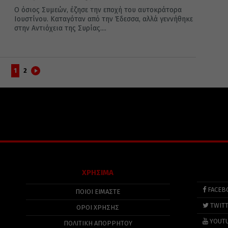
Ο όσιος Συμεών, έζησε την εποχή του αυτοκράτορα
Ιουστίνου. Καταγόταν από την Έδεσσα, αλλά γεννήθηκε
στην Αντιόχεια της Συρίας....
1
2
ΧΡΗΣΙΜΑ
FACEB
ΠΟΙΟΙ ΕΙΜΑΣΤΕ
TWIT
ΟΡΟΙ ΧΡΗΣΗΣ
YOUT
ΠΟΛΙΤΙΚΉ ΑΠΟΡΡΉΤΟΥ