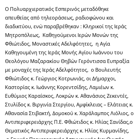
Ο Πολυαρχιερατικός Εσπερινός μεταδόθηκε
απευθείας από τηλεοράσεως, ραδιοφώνου και
διαδικτύου, ενώ παραβρέθηκαν : Κληρικοί της Ιεράς
Μητροπόλεως, Καθηγούμενοι Ιερών Μονών της
Φθιώτιδος, Μοναστικές Αδελφότητες, η Αγία
Καθηγουμένη της Ιεράς Μονής Αγίου Ιωάννου του
Θεολόγου Μαζαρακίου Θηβών Γερόντισσα Ευπραξία
με μοναχές της Ιεράς Αδελφότητος, ο Βουλευτής
Φθιώτιδος κ. Γεώργιος Κοτρωνιάς, οι Δήμαρχοι,
Καστορίας κ. Ιωάννης Κορεντσίδης, Λαμιέων κ.
Ευθύμιος Καραΐσκος, Λοκρών κ. Αθανάσιος Ζεκεντές,
Στυλίδος κ. Βιργινία Στεργίου, Αμφίκλειας – Ελάτειας κ.
Αθανασία Στιβακτή, Δομοκού κ. Χαράλαμπος Λιόλιος, ο
Αντιπεριφερειάρχης Π.Ε. Φθιώτιδος κ. Ηλίας Σανίδας,ο
Θεματικός Αντιπεριφερειάρχης κ. Ηλίας Κυρμανίδης,