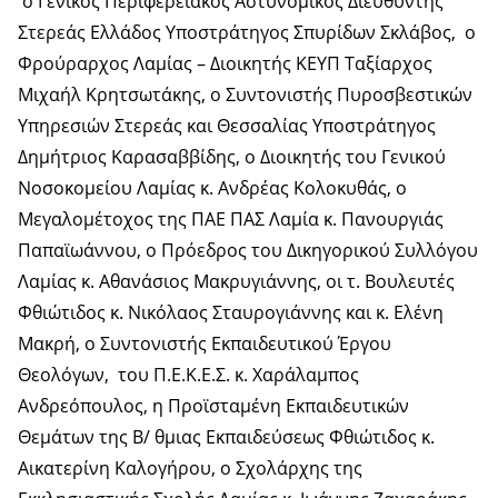
o Γενικός Περιφερειακός Αστυνομικός Διευθυντής
Στερεάς Ελλάδος Υποστράτηγος Σπυρίδων Σκλάβος, ο
Φρούραρχος Λαμίας – Διοικητής ΚΕΥΠ Ταξίαρχος
Μιχαήλ Κρητσωτάκης, ο Συντονιστής Πυροσβεστικών
Υπηρεσιών Στερεάς και Θεσσαλίας Υποστράτηγος
Δημήτριος Καρασαββίδης, ο Διοικητής του Γενικού
Νοσοκομείου Λαμίας κ. Ανδρέας Κολοκυθάς, ο
Μεγαλομέτοχος της ΠΑΕ ΠΑΣ Λαμία κ. Πανουργιάς
Παπαϊωάννου, ο Πρόεδρος του Δικηγορικού Συλλόγου
Λαμίας κ. Αθανάσιος Μακρυγιάννης, οι τ. Βουλευτές
Φθιώτιδος κ. Νικόλαος Σταυρογιάννης και κ. Ελένη
Μακρή, ο Συντονιστής Εκπαιδευτικού Έργου
Θεολόγων, του Π.Ε.Κ.Ε.Σ. κ. Χαράλαμπος
Ανδρεόπουλος, η Προϊσταμένη Εκπαιδευτικών
Θεμάτων της Β/ θμιας Εκπαιδεύσεως Φθιώτιδος κ.
Αικατερίνη Καλογήρου, ο Σχολάρχης της