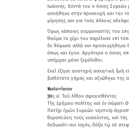
Ιωάννης. Κοντά του ο όσιος Συμεών 
ασκήθηκε στην προσευχή και την τ
μίμησης και για τούς άλλους αδελφ
Όμως κάποιος συμμοναστής του επιχ
θαύμα το χέρι του παρέλυσε επί τό
δε θύμωσε αλλά και προσευχήθηκε θ
όπως και έγινε. Αργότερα ο όσιος 
υπήρχαν μόνο ξερόλιθοι.
Εκεί έζησε αυστηρή ασκητική ζωή επ
βαθύτατο γήρας και αξιώθηκε της α
Ἀπολυτίκιον
Ἦχος α’. Τοῦ λίθου σφαγισθέντος
Τῆς ἐρήμου πολίτης καὶ ἐν σώματι 
Πατὴρ ἡμῶν Συμεών· νηστείᾳ ἀγρυπν
θεραπεύεις τοὺς νοσοῦντας, καὶ τὰς
δεδωκότι σοι ἰσχύν, δόξα τῷ σὲ στε