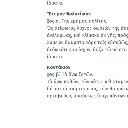
ἰάματα.
Ἕτερον Ἀπολυτίκιον
Ἦχος α’. Τῆς ἐρήμου πολίτης.
Ὡς ἀείφωτος λύχνος δωρεῶν τῆς ἀσ
ἀνέλαμψας, καὶ κλίμακα ἐκ γῆς, πρὸ
Συμεὼν θαυματοφόρε τοῖς εὐσεβῶς,
δεδωκότι σου ἰσχύν, δόξα τῷ σὲ στε
ἰάματα.
Κοντάκιον
Ἦχος β’. Τὰ ἄνω ζητῶν.
Τὰ ἄνω ποθῶν, τῶν κάτω μεθιστάμενο
δι᾽ αὐτοῦ ἀπήστραψας, τῶν θαυμάτω
πρεσβεύεις ἀπαύστως ὑπέρ πάντων 