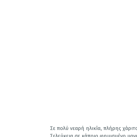
Σε πολύ νεαρή ηλικία, πλήρης χάριτ
Σελεύκεια σε κάποιο φημισμένο μον