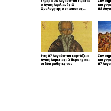
Σήμερα 08 Αυγούστου τιμάται
Σαν σήμ
ο Άγιος Αιμιλιανός:Ο
και γεγ
Ομολογητής ο επίσκοπος
08 Αυγ
Κυζίκου
Στις 07 Αυγούστου εορτάζει ο
Σαν σήμ
Άγιος Δομέτιος: Ο Πέρσης και
και γεγ
οι δύο μαθητές του
07 Αυγ