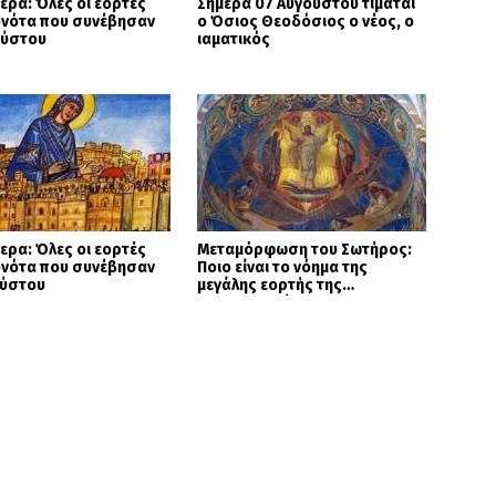
ερα: Όλες οι εορτές
Σήμερα 07 Αυγούστου τιμάται
ονότα που συνέβησαν
ο Όσιος Θεοδόσιος ο νέος, ο
ούστου
ιαματικός
ερα: Όλες οι εορτές
Μεταμόρφωση του Σωτήρος:
ονότα που συνέβησαν
Ποιο είναι το νόημα της
ούστου
μεγάλης εορτής της
Χριστιανοσύνης