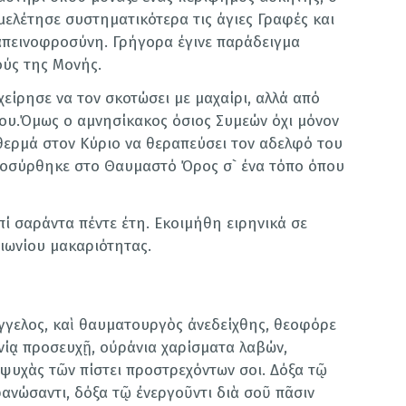
μελέτησε συστηματικότερα τις άγιες Γραφές και
απεινοφροσύνη. Γρήγορα έγινε παράδειγμα
ούς της Μονής.
είρησε να τον σκοτώσει με μαχαίρι, αλλά από
που.Όμως ο αμνησίκακος όσιος Συμεών όχι μόνον
ερμά στον Κύριο να θεραπεύσει τον αδελφό του
αποσύρθηκε στο Θαυμαστό Όρος σ` ένα τόπο όπου
ί σαράντα πέντε έτη. Εκοιμήθη ειρηνικά σε
ιωνίου μακαριότητας.
ἄγγελος, καὶ θαυματουργὸς ἀνεδείχθης, θεοφόρε
ίᾳ προσευχῇ, οὐράνια χαρίσματα λαβών,
 ψυχὰς τῶν πίστει προστρεχόντων σοι. Δόξα τῷ
φανώσαντι, δόξα τῷ ἐνεργοῦντι διὰ σοῦ πᾶσιν