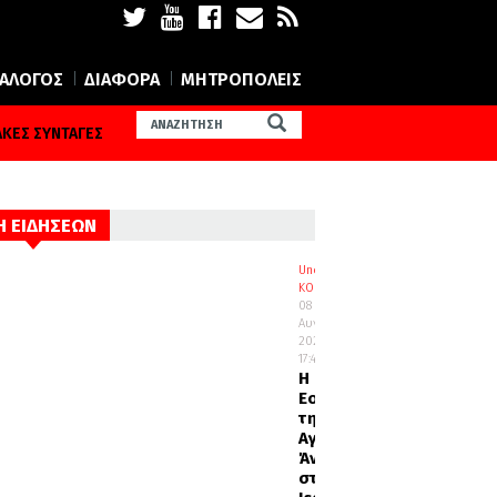
ΙΑΛΟΓΟΣ
ΔΙΑΦΟΡΑ
ΜΗΤΡΟΠΟΛΕΙΣ
ΚΕΣ ΣΥΝΤΑΓΕΣ
Η ΕΙΔΗΣΕΩΝ
Uncategorized
ΚΟΣΜΟΣ
08
Αυγούστου
2026
17:45
Η
Εορτή
της
Αγίας
Άννης
στα