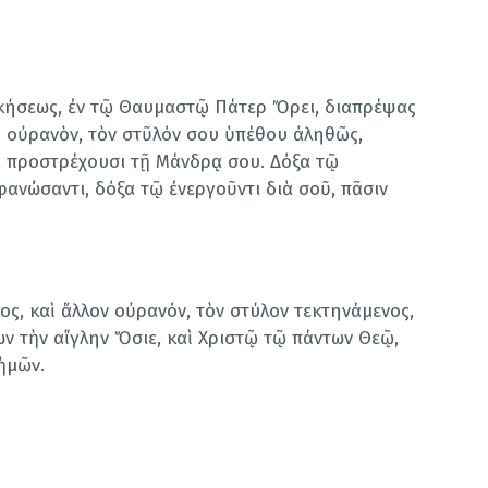
κήσεως, ἐν τῷ Θαυμαστῷ Πάτερ Ὄρει, διαπρέψας
ς οὐρανὸν, τὸν στῦλόν σου ὑπέθου ἀληθῶς,
 προστρέχουσι τῇ Μάνδρᾳ σου. Δόξα τῷ
φανώσαντι, δόξα τῷ ἐνεργοῦντι διὰ σοῦ, πᾶσιν
ς, καὶ ἄλλον οὐρανόν, τὸν στύλον τεκτηνάμενος,
ν τὴν αἴγλην Ὅσιε, καὶ Χριστῷ τῷ πάντων Θεῷ,
ἡμῶν.