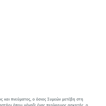
ος και πνεύματος, ο όσιος Συμεών μετέβη στη
αστήρι όπου μόναζε ένας περίφημος ασκητής, ο