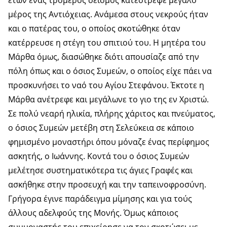
ετών ένας τρομερός σεισμός κατέστρεψε μεγάλο
μέρος της Αντιόχειας. Ανάμεσα στους νεκρούς ήταν
και ο πατέρας του, ο οποίος σκοτώθηκε όταν
κατέρρευσε η στέγη του σπιτιού του. Η μητέρα του
Μάρθα όμως, διασώθηκε διότι απουσίαζε από την
πόλη όπως και ο όσιος Συμεών, ο οποίος είχε πάει να
προσκυνήσει το ναό του Αγίου Στεφάνου. Έκτοτε η
Μάρθα ανέτρεφε και μεγάλωνε το γιο της εν Χριστώ.
Σε πολύ νεαρή ηλικία, πλήρης χάριτος και πνεύματος,
ο όσιος Συμεών μετέβη στη Σελεύκεια σε κάποιο
φημισμένο μοναστήρι όπου μόναζε ένας περίφημος
ασκητής, ο Ιωάννης. Κοντά του ο όσιος Συμεών
μελέτησε συστηματικότερα τις άγιες Γραφές και
ασκήθηκε στην προσευχή και την ταπεινοφροσύνη.
Γρήγορα έγινε παράδειγμα μίμησης και για τούς
άλλους αδελφούς της Μονής. Όμως κάποιος