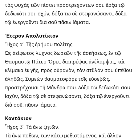
τὰς ψυχὰς τῶν πίστει προστρεχόντων σοι. Δόξα τῷ
δεδωκότι σοι ἰσχύν, δόξα τῷ σὲ στεφανώσαντι, δόξα
τῷ ἐνεργοῦντι διὰ σοῦ πᾶσιν ἰάματα.
Ἕτερον Ἀπολυτίκιον
Ἦχος α’. Τῆς ἐρήμου πολίτης.
Ὡς ἀείφωτος λύχνος δωρεῶν τῆς ἀσκήσεως, ἐν τῷ
Θαυμαστῷ Πάτερ Ὄρει, διαπρέψας ἀνέλαμψας, καὶ
κλίμακα ἐκ γῆς, πρὸς οὐρανὸν, τὸν στῦλόν σου ὑπέθου
ἀληθῶς, Συμεὼν θαυματοφόρε τοῖς εὐσεβῶς,
προστρέχουσι τῇ Μάνδρᾳ σου. Δόξα τῷ δεδωκότι σου
ἰσχύν, δόξα τῷ σὲ στεφανώσαντι, δόξα τῷ ἐνεργοῦντι
διὰ σοῦ, πᾶσιν ἰάματα.
Κοντάκιον
Ἦχος β’. Τὰ ἄνω ζητῶν.
Τὰ ἄνω ποθῶν, τῶν κάτω μεθιστάμενος, καὶ ἄλλον