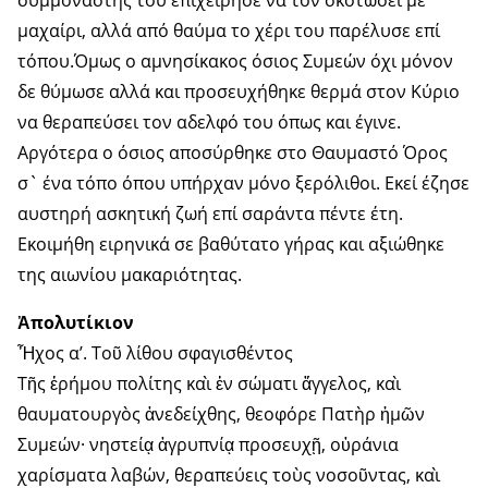
συμμοναστής του επιχείρησε να τον σκοτώσει με
μαχαίρι, αλλά από θαύμα το χέρι του παρέλυσε επί
τόπου.Όμως ο αμνησίκακος όσιος Συμεών όχι μόνον
δε θύμωσε αλλά και προσευχήθηκε θερμά στον Κύριο
να θεραπεύσει τον αδελφό του όπως και έγινε.
Αργότερα ο όσιος αποσύρθηκε στο Θαυμαστό Όρος
σ` ένα τόπο όπου υπήρχαν μόνο ξερόλιθοι. Εκεί έζησε
αυστηρή ασκητική ζωή επί σαράντα πέντε έτη.
Εκοιμήθη ειρηνικά σε βαθύτατο γήρας και αξιώθηκε
της αιωνίου μακαριότητας.
Ἀπολυτίκιον
Ἦχος α’. Τοῦ λίθου σφαγισθέντος
Τῆς ἐρήμου πολίτης καὶ ἐν σώματι ἄγγελος, καὶ
θαυματουργὸς ἀνεδείχθης, θεοφόρε Πατὴρ ἡμῶν
Συμεών· νηστείᾳ ἀγρυπνίᾳ προσευχῇ, οὐράνια
χαρίσματα λαβών, θεραπεύεις τοὺς νοσοῦντας, καὶ