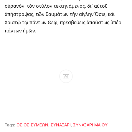
οὐρανόν, τὸν στύλον τεκτηνάμενος, δι᾽ αὐτοῦ
ἀπήστραψας, τῶν θαυμάτων τὴν αἴγλην Ὅσιε, καὶ
Χριστῷ τῷ πάντων Θεῷ, πρεσβεύεις ἀπαύστως ὑπέρ
πάντων ἡμῶν.
Ad
Tags:
ΟΣΙΟΣ ΣΥΜΕΩΝ
,
ΣΥΝΑΞΑΡΙ
,
ΣΥΝΑΞΑΡΙ ΜΑΙΟΥ