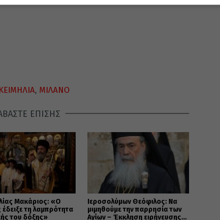
ΚΕΙΜΗΛΙΑ
,
ΜΙΛΑΝΟ
ΑΒΑΣΤΕ ΕΠΙΣΗΣ
λίας Μακάριος: «Ο
Ιεροσολύμων Θεόφιλος: Να
 έδειξε τη λαμπρότητα
μιμηθούμε την παρρησία των
κής του δόξης»
Αγίων – Έκκληση ειρήνευσης