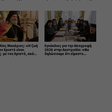
και ενότητας
ίας Μακάριος: «Η ζωή
Εγκύκλιος για την Απογραφή
ον Χριστό είναι
2026 στην Αυστραλία: «Να
· με τον Χριστό, ακόμη
δηλώσουμε ότι είμαστε
άνατος γίνεται πύλη
ΕΛΛΗΝΕΣ ΟΡΘΟΔΟΞΟΙ»
ν αιώνια ζωή»