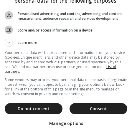
personal data for the following purposes:
ϊστάμενος της Βασιλικής, αναφέρθηκε στο έργο
να δώρο που αναδεικνύει την ταυτότητα της
Personalised advertising and content, advertising and content
measurement, audience research and services development
 της αποκατάστασης και της εσωτερικής
κτονες John Michela και Antonelli Dudan
Store and/or access information on a device
Learn more
εργαμηνών που χρονολογούνται από τον ένατο
Your personal data will be processed and information from your device
γραφα λειτουργικής και περίπου 1200 παπύρους
(cookies, unique identifiers, and other device data) may be stored by,
.
accessed by and shared with 210 partners, or used specifically by this
site. We and our partners may use precise geolocation data.
List of
ναξάρι της Στέψης του Gian Galeazzo Visconti
partners.
ανάληψη των καθηκόντων του ως Δούκα του
Some vendors may process your personal data on the basis of legitimate
interest, which you can object to by managing your options below. Look
for a link at the bottom of this page or in the site menu to manage or
withdraw consent in privacy and cookie settings.
Do not consent
Consent
Manage options