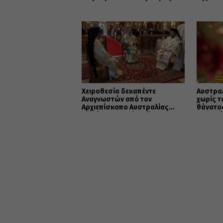
Χειροθεσία δεκαπέντε
Αυστραλ
Αναγνωστών από τον
χωρίς τ
Αρχιεπίσκοπο Αυστραλίας
θάνατος
Μακάριο στο Σύδνεϋ
και ο θ
προς τη