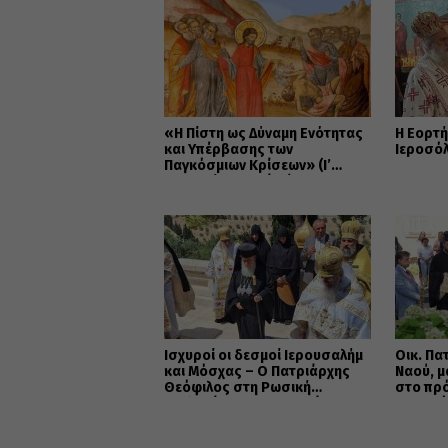
«Η Πίστη ως Δύναμη Ενότητας
Η Εορτή
και Υπέρβασης των
Ιεροσό
Παγκόσμιων Κρίσεων» (Ι’
Κυριακή Ματθαίου)
Ισχυροί οι δεσμοί Ιερουσαλήμ
Οικ. Πα
και Μόσχας – Ο Πατριάρχης
Ναού, μ
Θεόφιλος στη Ρωσική
στο πρ
Εκκλησία της Διασποράς
την εικ