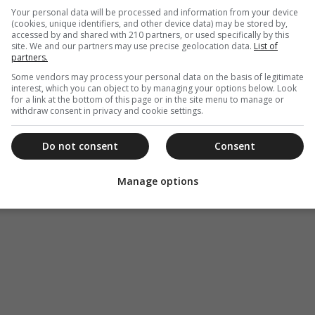
ρος τον ελληνικό λαό.
Your personal data will be processed and information from your device
(cookies, unique identifiers, and other device data) may be stored by,
accessed by and shared with 210 partners, or used specifically by this
 Η μεγάλη δοκιμασία των σεισμών συνεκίνησαν
site. We and our partners may use precise geolocation data.
List of
μο αλλά ιδιαίτερα συγκινήθηκε ο ελληνικός
partners.
Εκκλησία της Ελλάδος θέλησε να την κάνει
Some vendors may process your personal data on the basis of legitimate
interest, which you can object to by managing your options below. Look
λησίας της Ελλάδος, οι ιερείς των ενοριών, οι
for a link at the bottom of this page or in the site menu to manage or
συμπαράσταση της πολιτείας σε αυτό απέβλεψαν,
withdraw consent in privacy and cookie settings.
λφοί, συνεργάτες στη απάλυνση του πόνου”,
κοπος Αθηνών και πάσης Ελλάδος.
Do not consent
Consent
ί την Πέμπτη 23 Μαρτίου.
Manage options