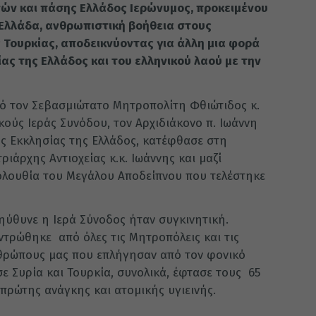
ών και πάσης Ελλάδος Ιερώνυμος, προκειμένου
Ελλάδα, ανθρωπιστική βοήθεια στους
 Τουρκίας, αποδεικνύοντας για άλλη μια φορά
ας της Ελλάδος και του ελληνικού λαού με την
ό τον Σεβασμιώτατο Μητροπολίτη Φθιώτιδος κ.
ούς Ιεράς Συνόδου, τον Αρχιδιάκονο π. Ιωάννη
ς Εκκλησίας της Ελλάδος, κατέφθασε στη
ιάρχης Αντιοχείας κ.κ. Ιωάννης και μαζί
ολουθία του Μεγάλου Αποδείπνου που τελέστηκε
ύθυνε η Ιερά Σύνοδος ήταν συγκινητική.
τρώθηκε από όλες τις Μητροπόλεις και τις
νθρώπους μας που επλήγησαν από τον φονικό
ε Συρία και Τουρκία, συνολικά, έφτασε τους 65
πρώτης ανάγκης και ατομικής υγιεινής.