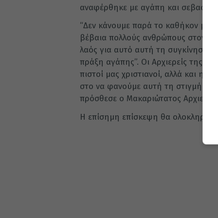
αναφέρθηκε με αγάπη και σεβασμό π
“Δεν κάνουμε παρά το καθήκον μας.
βέβαια πολλούς ανθρώπους στον κόσ
λαός για αυτό αυτή τη συγκίνηση η 
πράξη αγάπης”. Οι Αρχιερείς της Εκκ
πιστοί μας χριστιανοί, αλλά και η 
στο να φανούμε αυτή τη στιγμή αδε
πρόσθεσε ο Μακαριώτατος Αρχιεπίσ
Η επίσημη επίσκεψη θα ολοκληρωθε