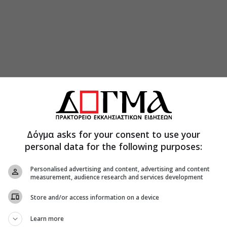
ρε την συμπαράσταση του ελληνικού λαού και
ειες και όλοι οι Έλληνες συνέβαλλαν ώστε να
τον λαό της Συρίας. “Θα ήθελα να εκφράσω τον
Δόγμα asks for your consent to use your
ας της Ελλάδος στα θλιβερά γεγονότα και να
personal data for the following purposes:
η, προκοπή στο έργο σας, πρόοδο στην κάθε
 στις δικές μας τις σχέσεις και τις σχέσεις του
Personalised advertising and content, advertising and content
ι”, δήλωσε ο Μακαριώτατος.
measurement, audience research and services development
επίσκοπο, ο Πατριάρχης Αντιοχείας τον
Store and/or access information on a device
κεί καθώς και για τις προσπάθειες να φτάσει η
Learn more
γένειες που επλήγησαν από τον σεισμό, ενώ