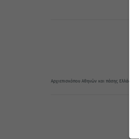
Αρχιεπισκόπου Αθηνών και πάσης Ελλάδος κ.