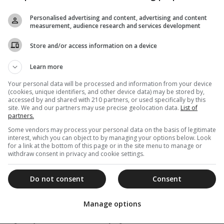
είναι μια...
Personalised advertising and content, advertising and content
measurement, audience research and services development
Store and/or access information on a device
23 Μαρτίου 2023
Learn more
Αρχιεπίσκοπος προς Αντιοχείας
Ιωάννη: Φεύγουμε από το Πατριαρχείο
Your personal data will be processed and information from your device
(cookies, unique identifiers, and other device data) may be stored by,
σας πιο πλούσιου από όσα ζήσαμε
accessed by and shared with 210 partners, or used specifically by this
κοντά σας
site. We and our partners may use precise geolocation data.
List of
partners.
Ολοκληρώνεται σήμερα η επίσημη επίσκεψη του
Some vendors may process your personal data on the basis of legitimate
 Ιερωνύμου στο Λίβανο. Χθες, Τετάρτη 22 Μαρτίου...
interest, which you can object to by managing your options below. Look
for a link at the bottom of this page or in the site menu to manage or
withdraw consent in privacy and cookie settings.
22 Μαρτίου 2023
Do not consent
Consent
Αρχιεπίσκοπος από Δαμασκό: Η
Εκκλησία της Ελλάδος κάνει πράξη
Manage options
αγάπης τη συγκίνηση του ελληνικού