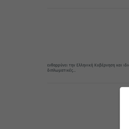
ενθαρρύνει την Ελληνική Κυβέρνηση και ιδ
διπλωματικές...