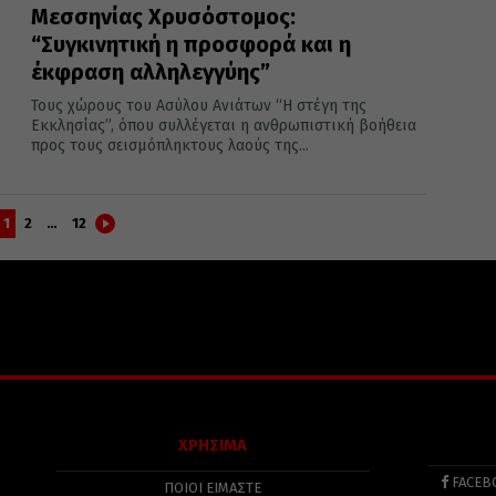
Μεσσηνίας Χρυσόστομος:
“Συγκινητική η προσφορά και η
έκφραση αλληλεγγύης”
Τους χώρους του Ασύλου Ανιάτων “Η στέγη της
Εκκλησίας”, όπου συλλέγεται η ανθρωπιστική βοήθεια
προς τους σεισμόπληκτους λαούς της...
1
2
…
12
ΧΡΗΣΙΜΑ
FACEB
ΠΟΙΟΙ ΕΙΜΑΣΤΕ