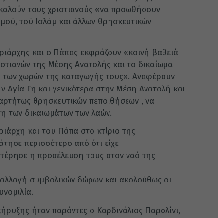
 καλούν τους χριστιανούς «να προωθήσουν
σμού, τού Ισλάμ και άλλων θρησκευτικών
ριάρχης και ο Πάπας εκφράζουν «κοινή βαθειά
ιστιανών της Μέσης Ανατολής και το δικαίωμα
ς των χωρών της καταγωγής τους». Αναφέρουν
ην Αγία Γη και γενικότερα στην Μέση Ανατολή και
ξαρτήτως θρησκευτικών πεποιθήσεων , να
ση των δικαιωμάτων των λαών.
ιάρχη και του Πάπα στο κτίριο της
τησε περισσότερο από ότι είχε
υστέρησε η προσέλευση τους στον ναό της
ταλλαγή συμβολικών δώρων και ακολούθως οι
υνομιλία.
ήρυξης ήταν παρόντες ο Καρδινάλιος Παρολίνι,