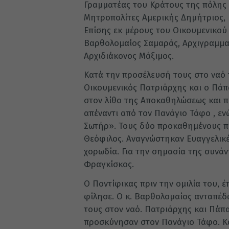
Γραμματέας του Κράτους της πόλης τ
Μητροπολίτες Αμερικής Δημήτριος, 
Επίσης εκ μέρους του Οικουμενικού
Βαρθολομαίος Σαμαράς, Αρχιγραμματ
Αρχιδιάκονος Μάξιμος.
Κατά την προσέλευσή τους στο ναό 
Οικουμενικός Πατριάρχης και ο Πά
στον λίθο της Αποκαθηλώσεως και 
απέναντι από τον Πανάγιο Τάφο , ε
Σωτήρ». Τους δύο προκαθημένους 
Θεόφιλος. Αναγνώστηκαν Ευαγγελικέ
χορωδία. Για την σημασία της συνάν
Φραγκίσκος.
Ο Ποντίφικας πριν την ομιλία του, έ
φίλησε. Ο κ. Βαρθολομαίος ανταπέ
τους στον ναό. Πατριάρχης και Πάπα
προσκύνησαν στον Πανάγιο Τάφο. Κ