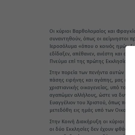
Οι κύριοι Βαρθολομαίος και Φραγκί
συναντηθούν, όπως οι αείμνηστοι πρ
Ιεροσόλυμα «όπου ο κοινός ημών Λυ
εδίδαξεν, απέθανεν, ανέστη και ανε
Πνεύμα επί της πρώτης Εκκλησίας».
Στην πορεία των πενήντα αυτών ετώ
πάσης ειρήνης και αγάπης, μας εδί
χριστιανικής οικογενείας, υπό τον έ
αγαπώμεν αλλήλους, ώστε να δυνηθώ
Ευαγγέλιον του Χριστού, όπως παρ
μετεδόθη εις ημάς υπό των Οικουμε
Στην Κοινή Διακήρυξη οι κύριοι Βαρ
οι δύο Εκκλησίες δεν έχουν φθάσει 