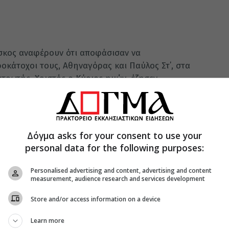
σκος αναφέρουν ότι αποφάσισαν να
οκάτοχοι τους, Αθηναγόρας και Παύλος Στ΄, στα
τρωτής, Χριστός ο Κύριος ημών, έζησεν,
λήφθη εις τούς ουρανούς, όθεν απέστειλε το Άγιον
ν αναφέρεται στην Διακήρυξη «ο Θεός, η πηγή
Δόγμα asks for your consent to use your
δαξε να σεβώμεθα αλλήλους ως μέλη της
personal data for the following purposes:
να Κύριο καί Σωτήρα Ιησού Χριστό και να
μεν να ομολογήσωμεν την πίστιν μας εις το ίδιον
Personalised advertising and content, advertising and content
ελήφθη υπό των Αποστόλων και εξεφράσθη και
measurement, audience research and services development
νικών Συνόδων και των Πατέρων της Εκκλησίας».
Store and/or access information on a device
θολομαίος και Φραγκίσκος, ενώ αναγνωρίζουν ότι
στο σκοπό της πλήρους κοινωνίας,
Learn more