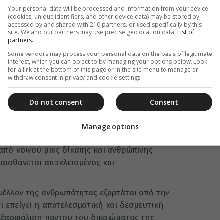
 να συνεχίσουν «βαδίζοντες από κοινού προς
Your personal data will be processed and information from your device
χήθηκε ο Κύριος προς τον Πατέρα ίνα πάντες εν
(cookies, unique identifiers, and other device data) may be stored by,
accessed by and shared with 210 partners, or used specifically by this
έπουν με έντονη προσδοκία «εις την ημέρα, κατά
site. We and our partners may use precise geolocation data.
List of
 από κοινού στο ευχαριστιακό δείπνο».
partners.
Some vendors may process your personal data on the basis of legitimate
ομαίος και ο Πάπας Φραγκίσκος βεβαιώνουν ότι
interest, which you can object to by managing your options below. Look
ελφική αγάπη και αληθή διάλογο».
for a link at the bottom of this page or in the site menu to manage or
withdraw consent in privacy and cookie settings.
ον να προσφέρουν κοινή μαρτυρία της αγάπης
υς και να συνεργαστούν στην υπηρεσία της
Do not consent
Consent
περάσπιση της αξιοπρέπειας του ανθρωπίνου
, της αγιότητας της οικογένειας θεμελιωμένης
Manage options
ήνης και του κοινού καλού. «Αποτελεί καθήκον
από κοινού μιας δίκαιης και ανθρώπινης
 αισθάνεται αποκλεισμένος και
 μέλλον της ανθρωπότητας εξαρτάται από την
ι επείγει η αποτελεσματική και δεσμευτική
 εξασφάλιση παντού του δικαιώματος της