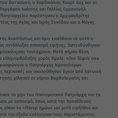
ου Βατικανού, ο Καρδινάλιος Κουρτ Κοχ και οι
Περγάμου Ιωάννης και Γαλλίας Εμμανουήλ.
 Πατριαρχείου παρέστησαν ο Αρχιμανδρίτης
έας της Αγίας και Ιεράς Συνόδου και ο Μέγας
της Αναστάσεως και πριν εισέλθουν σε αυτό ο
πας αντάλλαξαν ασπασμό ειρήνης. Κατευθύνθηκαν
προσκύνησαν ταυτόχρονα. Μετά πήραν θέση
νώ ελληνορθόδοξος χορός έψαλε: «Τον Τάφον σου
προσφώνησε ο Πατριάρχης Ιεροσολύμων
ς περικοπές και ακολούθησαν ύμνοι από λατινική
τησης μίλησαν οι κύριοι Βαρθολομαίος και
πιασε το χέρι του Οικουμενικού Πατριάρχη και το
δωσε με ασπασμό, όπως κατά την προσέλευση
ς είπαν το «Πάτερ ημών» και μετά εισήλθαν και
ατά την έξοδο ευλόγησαν τους παριστάμενους.